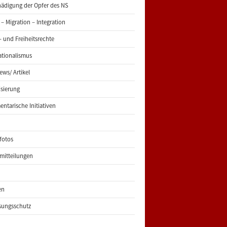
ädigung der Opfer des NS
 – Migration – Integration
 und Freiheitsrechte
ationalismus
iews/ Artikel
risierung
entarische Initiativen
fotos
mitteilungen
en
sungsschutz