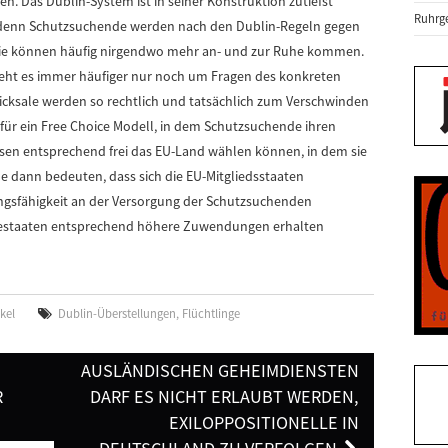
n. Das Dublin-System ist in seiner Konstruktion zutiefst
Ruhrge
, denn Schutzsuchende werden nach den Dublin-Regeln gegen
 sie können häufig nirgendwo mehr an- und zur Ruhe kommen.
 geht es immer häufiger nur noch um Fragen des konkreten
icksale werden so rechtlich und tatsächlich zum Verschwinden
für ein Free Choice Modell, in dem Schutzsuchende ihren
sen entsprechend frei das EU-Land wählen können, in dem sie
e dann bedeuten, dass sich die EU-Mitgliedsstaaten
ungsfähigkeit an der Versorgung der Schutzsuchenden
mestaaten entsprechend höhere Zuwendungen erhalten
ikel
Dublin-Überstellungen
,
Flüchtlinge
AUSLÄNDISCHEN GEHEIMDIENSTEN
R
DARF ES NICHT ERLAUBT WERDEN,
EXILOPPOSITIONELLE IN