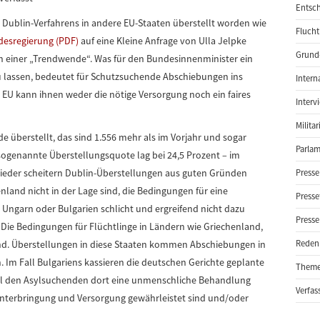
Entsch
Dublin-Verfahrens in andere EU-Staaten überstellt worden wie
Flucht
desregierung (PDF)
auf eine Kleine Anfrage von Ulla Jelpke
Grund-
n einer „Trendwende“. Was für den Bundesinnenminister ein
zu lassen, bedeutet für Schutzsuchende Abschiebungen ins
Intern
r EU kann ihnen weder die nötige Versorgung noch ein faires
Interv
Milita
überstellt, das sind 1.556 mehr als im Vorjahr und sogar
Parlam
 sogenannte Überstellungsquote lag bei 24,5 Prozent – im
wieder scheitern Dublin-Überstellungen aus guten Gründen
Presse
nland nicht in der Lage sind, die Bedingungen für eine
Presse
Ungarn oder Bulgarien schlicht und ergreifend nicht dazu
Presse
Die Bedingungen für Flüchtlinge in Ländern wie Griechenland,
end. Überstellungen in diese Staaten kommen Abschiebungen in
Reden
 Im Fall Bulgariens kassieren die deutschen Gerichte geplante
Them
weil den Asylsuchenden dort eine unmenschliche Behandlung
Verfas
nterbringung und Versorgung gewährleistet sind und/oder