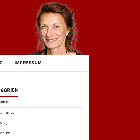
G
IMPRESSUM
EGORIEN
eines
schismus
stag
schutz