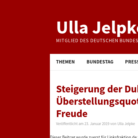
Ulla Jelpk
MITGLIED DES DEUTSCHEN BUNDE
THEMEN
BUNDESTAG
PRES
Steigerung der Du
Überstellungsquot
Freude
Veröffentlicht am
23. Januar 2019
von
Ulla Jelpke
Dieser Beitrag wurde zuerst für Linksfraktion.de 