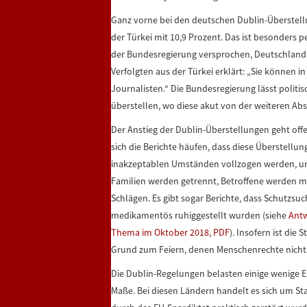
Ganz vorne bei den deutschen Dublin-Überstell
der Türkei mit 10,9 Prozent. Das ist besonders 
der Bundesregierung versprochen, Deutschland s
Verfolgten aus der Türkei erklärt: „Sie können in
Journalisten.“ Die Bundesregierung lässt politi
überstellen, wo diese akut von der weiteren Abs
Der Anstieg der Dublin-Überstellungen geht off
sich die Berichte häufen, dass diese Überstell
inakzeptablen Umständen vollzogen werden, um
Familien werden getrennt, Betroffene werden m
Schlägen. Es gibt sogar Berichte, dass Schutzs
medikamentös ruhiggestellt wurden (siehe
Antw
Thema im Oktober 2018, PDF
). Insofern ist die
Grund zum Feiern, denen Menschenrechte nichts w
Die Dublin-Regelungen belasten einige wenige 
Maße. Bei diesen Ländern handelt es sich um St