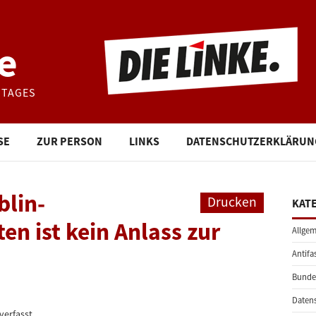
e
STAGES
SE
ZUR PERSON
LINKS
DATENSCHUTZERKLÄRUN
blin-
Drucken
KAT
en ist kein Anlass zur
Allgem
Antifa
Bunde
Daten
verfasst