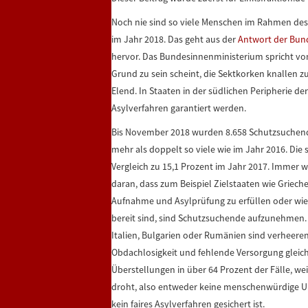
Noch nie sind so viele Menschen im Rahmen des 
im Jahr 2018. Das geht aus der
Antwort der Bun
hervor. Das Bundesinnenministerium spricht vo
Grund zu sein scheint, die Sektkorken knallen 
Elend. In Staaten in der südlichen Peripherie de
Asylverfahren garantiert werden.
Bis November 2018 wurden 8.658 Schutzsuchende 
mehr als doppelt so viele wie im Jahr 2016. Die
Vergleich zu 15,1 Prozent im Jahr 2017. Immer 
daran, dass zum Beispiel Zielstaaten wie Grieche
Aufnahme und Asylprüfung zu erfüllen oder wie 
bereit sind, sind Schutzsuchende aufzunehmen. 
Italien, Bulgarien oder Rumänien sind verheer
Obdachlosigkeit und fehlende Versorgung gleich.
Überstellungen in über 64 Prozent der Fälle, 
droht, also entweder keine menschenwürdige U
kein faires Asylverfahren gesichert ist.