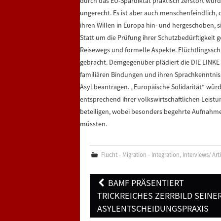
durch das EU-Spardiktat praktisch zerstört wurde
ungerecht. Es ist aber auch menschenfeindlich
ihren Willen in Europa hin- und hergeschoben,
Statt um die Prüfung ihrer Schutzbedürftigkeit
Reisewegs und formelle Aspekte. Flüchtlingssch
gebracht. Demgegenüber plädiert die DIE LINKE 
familiären Bindungen und ihren Sprachkenntnis
Asyl beantragen. „Europäische Solidarität“ würd
entsprechend ihrer volkswirtschaftlichen Leist
beteiligen, wobei besonders begehrte Aufnah
müssten.
Flucht - Migration - Integration
,
Interviews/ Art
Post
BAMF PRÄSENTIERT
navigation
TRICKREICHES ZERRBILD SEINE
ASYLENTSCHEIDUNGSPRAXIS