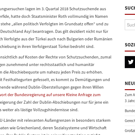
SUC
ungsersuchen lagen im 3. Quartal 2018 Schutzsuchende aus
perfide, hatte doch Staatsminister Roth vollmundig im Namen
Suche
tehe „allen politisch Verfolgten im Grundsatz offen“ und zu
 Deutschland Asyl beantragen. Das gilt dezidiert nicht nur für
sch Verfolgte aus der Türkei auch nach Bulgarien oder Rumänien
SOZ
chiebung in ihren Verfolgerstaat Türkei bedroht sind.
ensichtlich auf Kosten der Rechte von Schutzsuchenden, zumal
ungen zunehmend unter rechtsstaatlich und humanitär
 die Abschiebequote um nahezu jeden Preis zu erhöhen.
it Festhaltegurten gefesselt, es kommt zu Demütigungen und
NEU
uchende während Dublin-Überstellungen gegen ihren Willen
ort der Bundesregierung auf unsere Kleine Anfrage zum
Zum A
3 Jahr
 Steigerung der Zahl der Dublin-Abschiebungen nur für jene ein
eiter als lästige Vollzugshindernisse sind.
Bundes
EU-Länder mit relevanten Außengrenzen in besonders starkem
Gerech
aaten wie Griechenland, deren Sozialsysteme und Wirtschaft
Großzü