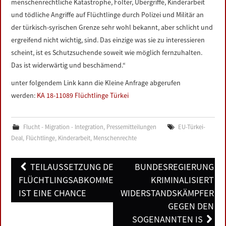
menschenrechtliche Katastrophe, Folter, Übergriffe, Kinderarbeit
und tödliche Angriffe auf Flüchtlinge durch Polizei und Militär an
der türkisch-syrischen Grenze sehr wohl bekannt, aber schlicht und
ergreifend nicht wichtig, sind. Das einzige was sie zu interessieren
scheint, ist es Schutzsuchende soweit wie möglich fernzuhalten.
Das ist widerwärtig und beschämend.“
unter folgendem Link kann die Kleine Anfrage abgerufen
werden:
KA 18-11089 Flüchtlinge Türkei
Flucht - Migration - Integration
,
Pressemitteilungen
EU-Türkei-
Deal
,
Flüchtlinge
,
Kinderarbeit
,
Menschenrechte
Post
TEILAUSSETZUNG DES
BUNDESREGIERUNG
navigation
FLÜCHTLINGSABKOMMENS
KRIMINALISIERT
IST EINE CHANCE
WIDERSTANDSKÄMPFER
GEGEN DEN
SOGENANNTEN IS