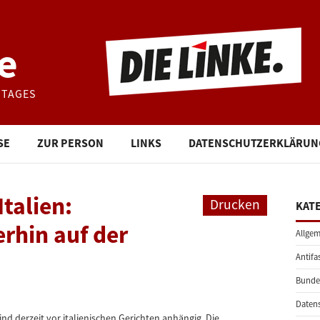
e
STAGES
SE
ZUR PERSON
LINKS
DATENSCHUTZERKLÄRUN
talien:
Drucken
KAT
rhin auf der
Allgem
Antifa
Bunde
Daten
d derzeit vor italienischen Gerichten anhängig. Die