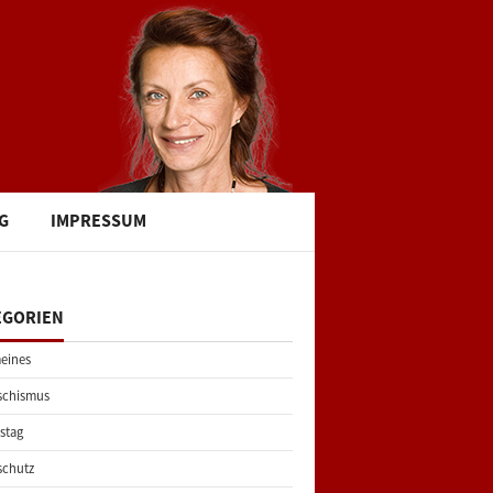
G
IMPRESSUM
EGORIEN
eines
schismus
stag
schutz