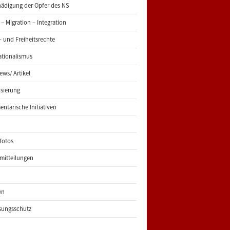
ädigung der Opfer des NS
 – Migration – Integration
 und Freiheitsrechte
ationalismus
iews/ Artikel
risierung
entarische Initiativen
fotos
mitteilungen
en
sungsschutz