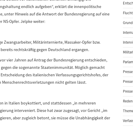
Entsch
gshaltung endlich aufgeben“, erklärt die innenpolitische
Flucht
ke, unter Hinweis auf die Antwort der Bundesregierung auf eine
r NS-Opfer. Jelpke weiter:
Grund-
Intern
 Zwangsarbeiter, Militärinternierte, Massaker-Opfer bzw.
Interv
 bereits rechtskräftig gegen Deutschland ergangen.
Milita
 vor vier Jahren auf Antrag der Bundesregierung entschieden,
Parlam
eßen gegen die sogenannte Staatenimmunität. Möglich gemacht
Presse
Entscheidung des italienischen Verfassungsgerichtshofes, der
Presse
n Menschenrechtsverletzungen nicht gelten lässt.
Presse
Reden
n in Italien boykottiert, und stattdessen „in mehreren
ierung interveniert. Diese hat zwar zugesagt, vor Gericht „im
Them
ieren, aber zugleich betont, sie müsse die Unabhängigkeit der
Verfas