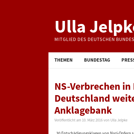
Ulla Jelpk
MITGLIED DES DEUTSCHEN BUNDE
THEMEN
BUNDESTAG
PRES
NS-Verbrechen in I
Deutschland weite
Anklagebank
Veröffentlicht am
10. März 2016
von
Ulla Jelpke
„30 Entschädigungsklagen von Nazi-Opfern sin