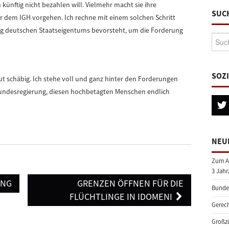
 künftig nicht bezahlen will. Vielmehr macht sie ihre
SUC
vor dem IGH vorgehen. Ich rechne mit einem solchen Schritt
g deutschen Staatseigentums bevorsteht, um die Forderung
Suche
SOZ
t schäbig. Ich stehe voll und ganz hinter den Forderungen
 Bundesregierung, diesen hochbetagten Menschen endlich
NEU
Zum A
3 Jahr
UNG
GRENZEN ÖFFNEN FÜR DIE
Bundes
FLÜCHTLINGE IN IDOMENI
Gerech
Großzü