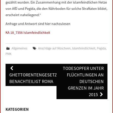
gezählt wurden. Ein Zusammenhang mit der islamfeindlichen Hetze
von AfD und Pegida, die den Nährboden für solche Straftaten bildet,
erscheint naheliegend.“
Anfrage und Antwort sind hier nachzulesen
KA 18_7356 Islamfeindlichkeit
Allgemeines
Anschläge auf Moscheen
,
Islamfeindlichkeit
,
Pegida
,
PMK
Post
TODESOPFER UNTER
navigation
GHETTORENTENGESETZ
FLÜCHTLINGEN AN
BENACHTEILIGT ROMA
DEUTSCHEN
GRENZEN IM JAHR
2015
KATEGORIEN