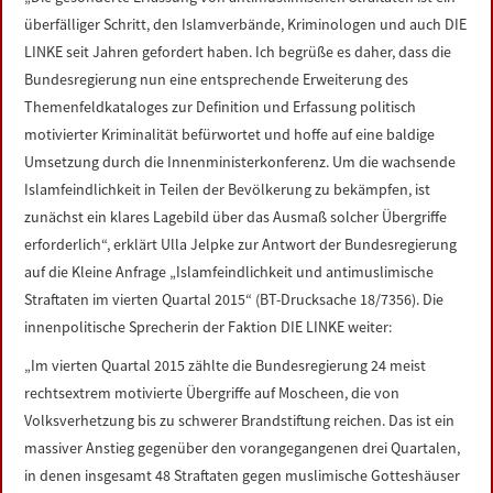
LINKS
überfälliger Schritt, den Islamverbände, Kriminologen und auch DIE
LINKE seit Jahren gefordert haben. Ich begrüße es daher, dass die
DATENSCHUTZERKLÄRUNG
Bundesregierung nun eine entsprechende Erweiterung des
Themenfeldkataloges zur Definition und Erfassung politisch
motivierter Kriminalität befürwortet und hoffe auf eine baldige
IMPRESSUM
Umsetzung durch die Innenministerkonferenz. Um die wachsende
Islamfeindlichkeit in Teilen der Bevölkerung zu bekämpfen, ist
zunächst ein klares Lagebild über das Ausmaß solcher Übergriffe
erforderlich“, erklärt Ulla Jelpke zur Antwort der Bundesregierung
auf die Kleine Anfrage „Islamfeindlichkeit und antimuslimische
Straftaten im vierten Quartal 2015“ (BT-Drucksache 18/7356). Die
innenpolitische Sprecherin der Faktion DIE LINKE weiter:
„Im vierten Quartal 2015 zählte die Bundesregierung 24 meist
rechtsextrem motivierte Übergriffe auf Moscheen, die von
Volksverhetzung bis zu schwerer Brandstiftung reichen. Das ist ein
massiver Anstieg gegenüber den vorangegangenen drei Quartalen,
in denen insgesamt 48 Straftaten gegen muslimische Gotteshäuser