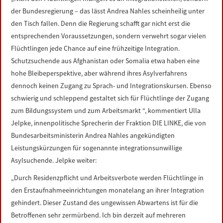
LINKS
der Bundesregierung – das lässt Andrea Nahles scheinheilig unter
den Tisch fallen. Denn die Regierung schafft gar nicht erst die
DATENSCHUTZERKLÄRUNG
entsprechenden Voraussetzungen, sondern verwehrt sogar vielen
Flüchtlingen jede Chance auf eine frühzeitige Integration.
Schutzsuchende aus Afghanistan oder Somalia etwa haben eine
IMPRESSUM
hohe Bleibeperspektive, aber während ihres Asylverfahrens
dennoch keinen Zugang zu Sprach- und Integrationskursen. Ebenso
schwierig und schleppend gestaltet sich für Flüchtlinge der Zugang
zum Bildungssystem und zum Arbeitsmarkt “, kommentiert Ulla
Jelpke, innenpolitische Sprecherin der Fraktion DIE LINKE, die von
Bundesarbeitsministerin Andrea Nahles angekündigten
Leistungskürzungen für sogenannte integrationsunwillige
Asylsuchende. Jelpke weiter:
„Durch Residenzpflicht und Arbeitsverbote werden Flüchtlinge in
den Erstaufnahmeeinrichtungen monatelang an ihrer Integration
gehindert. Dieser Zustand des ungewissen Abwartens ist für die
Betroffenen sehr zermürbend. Ich bin derzeit auf mehreren