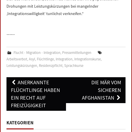
Drohungen mit Leistungskürzungen bei mangelnder
‚Integrationswilligkeit‘ tunlichst verkneifen.“
——–
Flucht - Migration - Integration
,
Pressemitteilungen
Arbeitsverbot
,
Asyl
,
Flüchtlinge
,
Integration
,
Integrationskurse
,
Leistungskürzungen
,
Residenzpflicht
,
Sprachkurse
Post
ANERKANNTE
DIE MÄR VOM
navigation
FLÜCHTLINGE HABEN
SICHEREN
EIN RECHT AUF
AFGHANISTAN
FREIZÜGIGKEIT
KATEGORIEN