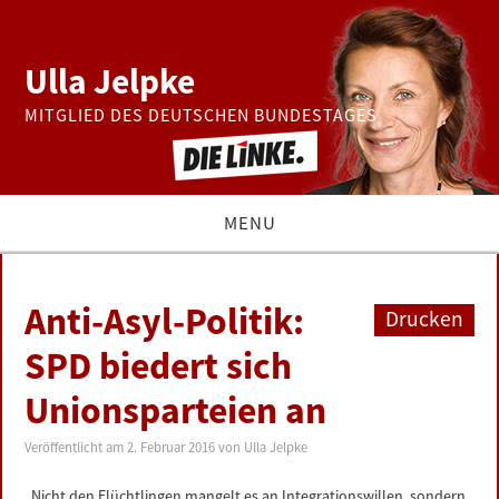
Ulla Jelpke
MITGLIED DES DEUTSCHEN BUNDESTAGES
MENU
THEMEN
Anti-Asyl-Politik:
Drucken
BUNDESTAG
SPD biedert sich
Unionsparteien an
PRESSE
Veröffentlicht am
2. Februar 2016
von
Ulla Jelpke
ZUR PERSON
„Nicht den Flüchtlingen mangelt es an Integrationswillen, sondern