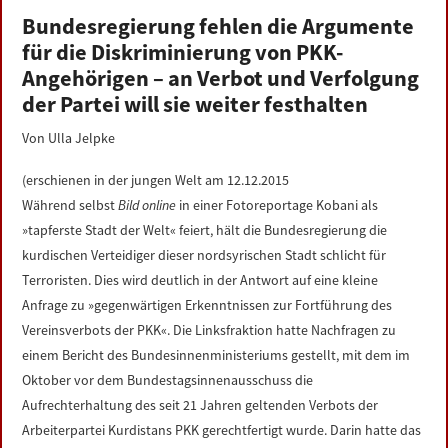
LINKS
Bundesregierung fehlen die Argumente
für die Diskriminierung von PKK-
DATENSCHUTZERKLÄRUNG
Angehörigen – an Verbot und Verfolgung
der Partei will sie weiter festhalten
IMPRESSUM
Von Ulla Jelpke
(erschienen in der jungen Welt am 12.12.2015
Während selbst
Bild online
in einer Fotoreportage Kobani als
»tapferste Stadt der Welt« feiert, hält die Bundesregierung die
kurdischen Verteidiger dieser nordsyrischen Stadt schlicht für
Terroristen. Dies wird deutlich in der Antwort auf eine kleine
Anfrage zu »gegenwärtigen Erkenntnissen zur Fortführung des
Vereinsverbots der PKK«. Die Linksfraktion hatte Nachfragen zu
einem Bericht des Bundesinnenministeriums gestellt, mit dem im
Oktober vor dem Bundestagsinnenausschuss die
Aufrechterhaltung des seit 21 Jahren geltenden Verbots der
Arbeiterpartei Kurdistans PKK gerechtfertigt wurde. Darin hatte das