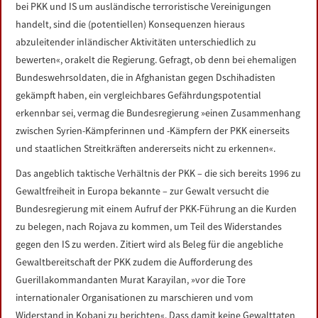
bei PKK und IS um ausländische terroristische Vereinigungen
handelt, sind die (potentiellen) Konsequenzen hieraus
abzuleitender inländischer Aktivitäten unterschiedlich zu
bewerten«, orakelt die Regierung. Gefragt, ob denn bei ehemaligen
Bundeswehrsoldaten, die in Afghanistan gegen Dschihadisten
gekämpft haben, ein vergleichbares Gefährdungspotential
erkennbar sei, vermag die Bundesregierung »einen Zusammenhang
zwischen Syrien-Kämpferinnen und -Kämpfern der PKK einerseits
und staatlichen Streitkräften andererseits nicht zu erkennen«.
Das angeblich taktische Verhältnis der PKK – die sich bereits 1996 zu
Gewaltfreiheit in Europa bekannte – zur Gewalt versucht die
Bundesregierung mit einem Aufruf der PKK-Führung an die Kurden
zu belegen, nach Rojava zu kommen, um Teil des Widerstandes
gegen den IS zu werden. Zitiert wird als Beleg für die angebliche
Gewaltbereitschaft der PKK zudem die Aufforderung des
Guerillakommandanten Murat Karayilan, »vor die Tore
internationaler Organisationen zu marschieren und vom
Widerstand in Kobani zu berichten«. Dass damit keine Gewalttaten