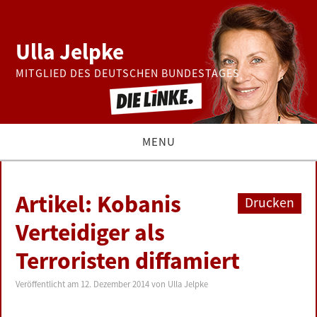
Ulla Jelpke
MITGLIED DES DEUTSCHEN BUNDESTAGES
MENU
THEMEN
Artikel: Kobanis
Drucken
BUNDESTAG
Verteidiger als
Terroristen diffamiert
PRESSE
Veröffentlicht am
12. Dezember 2014
von
Ulla Jelpke
ZUR PERSON