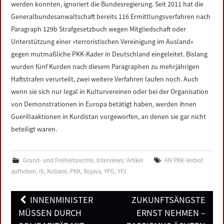
werden konnten, ignoriert die Bundesregierung. Seit 2011 hat die
Generalbundesanwaltschaft bereits 116 Ermittlungsverfahren nach
Paragraph 129b Strafgesetzbuch wegen Mitgliedschaft oder
Unterstützung einer »terroristischen Vereinigung im Ausland«
gegen mutmaßliche PKK-Kader in Deutschland eingeleitet. Bislang
wurden fünf Kurden nach diesem Paragraphen zu mehrjährigen
Haftstrafen verurteilt, zwei weitere Verfahren laufen noch. Auch
wenn sie sich nur legal in Kulturvereinen oder bei der Organisation
von Demonstrationen in Europa betätigt haben, werden ihnen
Guerillaaktionen in Kurdistan vorgeworfen, an denen sie gar nicht
beteiligt waren.
Grund- und Freiheitsrechte
,
Interviews/ Artikel
AN PKK-Verbot
aufheben
,
IS
,
Kobane
,
PKK
,
Rojava
,
YPG
,
YPJ
Post
INNENMINISTER
ZUKUNFTSÄNGSTE
navigation
MÜSSEN DURCH
ERNST NEHMEN –