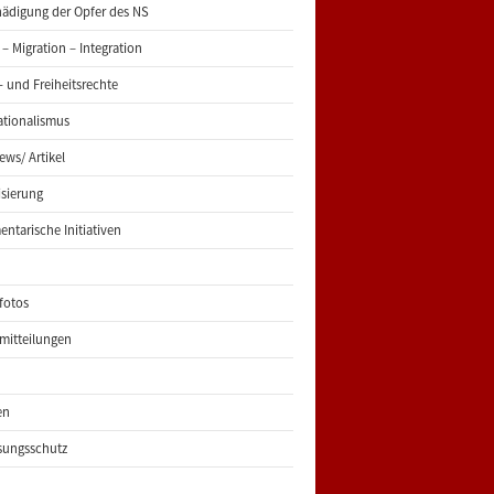
ädigung der Opfer des NS
 – Migration – Integration
 und Freiheitsrechte
ationalismus
iews/ Artikel
risierung
entarische Initiativen
fotos
mitteilungen
en
sungsschutz