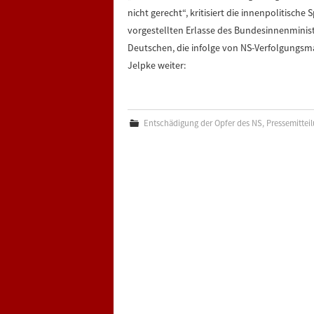
nicht gerecht“, kritisiert die innenpolitische
vorgestellten Erlasse des Bundesinnenminis
Deutschen, die infolge von NS-Verfolgungsm
Jelpke weiter:
Entschädigung der Opfer des NS
,
Pressemittei