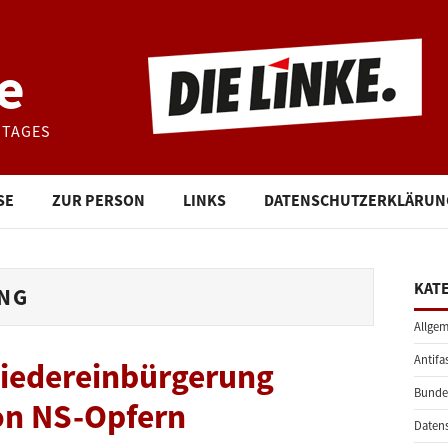
e
STAGES
SE
ZUR PERSON
LINKS
DATENSCHUTZERKLÄRUN
KAT
NG
Allgem
Antifa
Wiedereinbürgerung
Bunde
on NS-Opfern
Daten