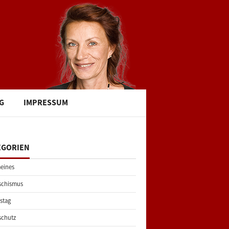
G
IMPRESSUM
EGORIEN
eines
schismus
stag
schutz