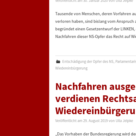
Veröffentlicht am
30. Januar 2020
von
Ulla Jelpke
Tausende von Menschen, deren Vorfahren au
verloren haben, sind bislang vom Anspruch 
begründet einen Gesetzentwurf der LINKEN, 
Nachfahren dieser NS-Opfer das Recht auf 
Entschädigung der Opfer des NS
,
Parlamentaris
Wiedereinbürgerung
Nachfahren ausge
verdienen Rechts
Wiedereinbürger
Veröffentlicht am
29. August 2019
von
Ulla Jelpke
„Das Vorhaben der Bundesregierung wird de