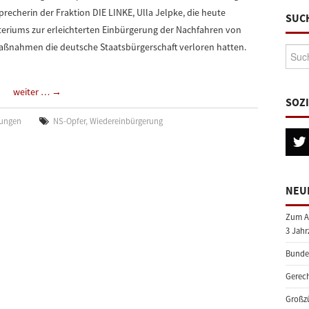
 Sprecherin der Fraktion DIE LINKE, Ulla Jelpke, die heute
SUC
teriums zur erleichterten Einbürgerung der Nachfahren von
aßnahmen die deutsche Staatsbürgerschaft verloren hatten.
Suche
weiter …
→
SOZ
lungen
NS-Opfer
,
Wiedereinbürgerung
NEU
Zum A
3 Jahr
Bundes
Gerech
Großzü