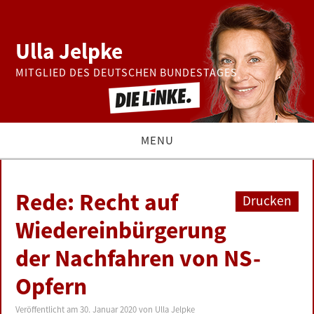
Ulla Jelpke
MITGLIED DES DEUTSCHEN BUNDESTAGES
MENU
THEMEN
Rede: Recht auf
Drucken
BUNDESTAG
Wiedereinbürgerung
der Nachfahren von NS-
PRESSE
Opfern
ZUR PERSON
Veröffentlicht am
30. Januar 2020
von
Ulla Jelpke