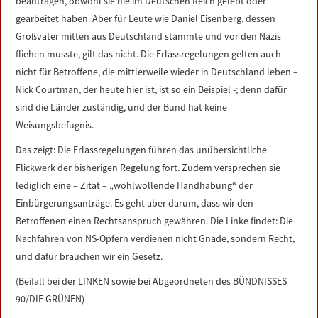
beantragen, obwohl sie nie im Deutschen Reich gelebt oder
gearbeitet haben. Aber für Leute wie Daniel Eisenberg, dessen
Großvater mitten aus Deutschland stammte und vor den Nazis
fliehen musste, gilt das nicht. Die Erlassregelungen gelten auch
nicht für Betroffene, die mittlerweile wieder in Deutschland leben –
Nick Courtman, der heute hier ist, ist so ein Beispiel -; denn dafür
sind die Länder zuständig, und der Bund hat keine
Weisungsbefugnis.
Das zeigt: Die Erlassregelungen führen das unübersichtliche
Flickwerk der bisherigen Regelung fort. Zudem versprechen sie
lediglich eine – Zitat – „wohlwollende Handhabung“ der
Einbürgerungsanträge. Es geht aber darum, dass wir den
Betroffenen einen Rechtsanspruch gewähren. Die Linke findet: Die
Nachfahren von NS-Opfern verdienen nicht Gnade, sondern Recht,
und dafür brauchen wir ein Gesetz.
(Beifall bei der LINKEN sowie bei Abgeordneten des BÜNDNISSES
90/DIE GRÜNEN)