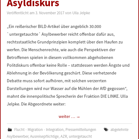
Asyldiskurs
LINKS
Veröffentlicht am
3. November 2017
von
Ulla Jelpke
DATENSCHUTZERKLÄRUNG
„Ein reißerischer BILD-Artikel über angeblich 30.000
`untergetauchte´ Asylbewerber reicht offenbar dafür aus,
IMPRESSUM
rechtsstaatliche Grundprinzipien komplett über den Haufen zu
werfen. Die Menschenrechte, wie auch die Perspektiven der
Betroffenen spielen in diesem vollkommen abgehobenen
Politdiskurs offenbar keine Rolle – stattdessen werden Ängste und
Ablehnung in der Bevölkerung geschürt. Diese verhetzende
Debatte muss sofort aufhören, mit solchen verzerrten
Darstellungen wird nur Wasser auf die Mühlen der AfD gegossen“,
mahnt die innenpolitische Sprecherin der Fraktion DIE LINKE. Ulla
Jelpke. Die Abgeordnete weiter:
weiter …
→
Flucht - Migration - Integration
,
Pressemitteilungen
abgelehnte
Asylbewerber
,
Ausreisepflichtige
,
AZR
,
untergetaucht