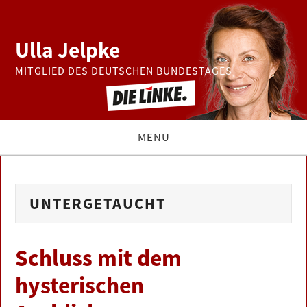
Ulla Jelpke
MITGLIED DES DEUTSCHEN BUNDESTAGES
MENU
THEMEN
UNTERGETAUCHT
BUNDESTAG
PRESSE
Schluss mit dem
hysterischen
ZUR PERSON