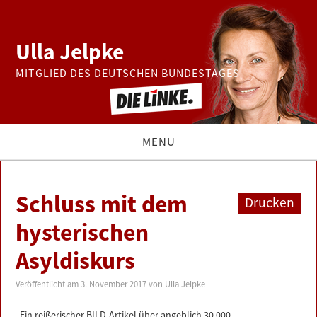
Ulla Jelpke
MITGLIED DES DEUTSCHEN BUNDESTAGES
MENU
THEMEN
Schluss mit dem
Drucken
BUNDESTAG
hysterischen
Asyldiskurs
PRESSE
Veröffentlicht am
3. November 2017
von
Ulla Jelpke
ZUR PERSON
„Ein reißerischer BILD-Artikel über angeblich 30.000