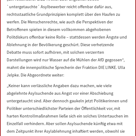
LINKS
`untergetauchte´ Asylbewerber reicht offenbar dafür aus,
rechtsstaatliche Grundprinzipien komplett über den Haufen zu
DATENSCHUTZERKLÄRUNG
werfen. Die Menschenrechte, wie auch die Perspektiven der
Betroffenen spielen in diesem vollkommen abgehobenen
Politdiskurs offenbar keine Rolle – stattdessen werden Ängste und
IMPRESSUM
Ablehnung in der Bevölkerung geschürt. Diese verhetzende
Debatte muss sofort aufhören, mit solchen verzerrten
Darstellungen wird nur Wasser auf die Mühlen der AfD gegossen“,
mahnt die innenpolitische Sprecherin der Fraktion DIE LINKE. Ulla
Jelpke. Die Abgeordnete weiter:
„Keiner kann verlässliche Angaben dazu machen, wie viele
abgelehnte Asylsuchende aus Angst vor einer Abschiebung
untergetaucht sind. Aber dennoch gaukeln jetzt Politikerinnen und
Politiker unterschiedlichster Parteien der Öffentlichkeit vor, mit
harten Kontrollmaßnahmen ließe sich ein solches Untertauchen im
Einzelfall verhindern. Aber sollen Asylsuchende künftig etwa mit
dem Zeitpunkt ihrer Asylablehnung inhaftiert werden, obwohl sie