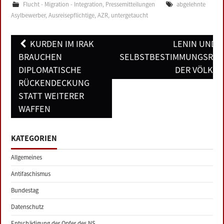
Flucht - Migration - Integration
,
Pressemitteilungen
abgelehnte
Asylbewerber
,
Ausreisepflichtige
,
AZR
,
untergetaucht
Post
KURDEN IM IRAK
LENIN UND 
navigation
BRAUCHEN
SELBSTBESTIMMUNGSREC
DIPLOMATISCHE
DER VÖLKE
RÜCKENDECKUNG
STATT WEITERER
WAFFEN
KATEGORIEN
Allgemeines
Antifaschismus
Bundestag
Datenschutz
Entschädigung der Opfer des NS