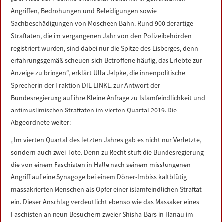
LINKS
Angriffen, Bedrohungen und Beleidigungen sowie
Sachbeschädigungen von Moscheen Bahn. Rund 900 derartige
DATENSCHUTZERKLÄRUNG
Straftaten, die im vergangenen Jahr von den Polizeibehörden
registriert wurden, sind dabei nur die Spitze des Eisberges, denn
erfahrungsgemäß scheuen sich Betroffene häufig, das Erlebte zur
IMPRESSUM
Anzeige zu bringen“, erklärt Ulla Jelpke, die innenpolitische
Sprecherin der Fraktion DIE LINKE. zur Antwort der
Bundesregierung auf ihre Kleine Anfrage zu Islamfeindlichkeit und
antimuslimischen Straftaten im vierten Quartal 2019. Die
Abgeordnete weiter:
„Im vierten Quartal des letzten Jahres gab es nicht nur Verletzte,
sondern auch zwei Tote. Denn zu Recht stuft die Bundesregierung
die von einem Faschisten in Halle nach seinem misslungenen
Angriff auf eine Synagoge bei einem Döner-Imbiss kaltblütig
massakrierten Menschen als Opfer einer islamfeindlichen Straftat
ein. Dieser Anschlag verdeutlicht ebenso wie das Massaker eines
Faschisten an neun Besuchern zweier Shisha-Bars in Hanau im