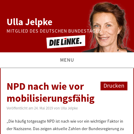
Ulla Jelpke
MITGLIED DES DEUTSCHEN BUNDESTAGES
MENU
THEMEN
NPD nach wie vor
Drucken
BUNDESTAG
mobilisierungsfähig
PRESSE
Veröffentlicht am
24. Mai 2019
von
Ulla Jelpke
„Die häufig totgesagte NPD ist nach wie vor ein wichtiger Faktor in
ZUR PERSON
der Naziszene. Das zeigen aktuelle Zahlen der Bundesregierung zu