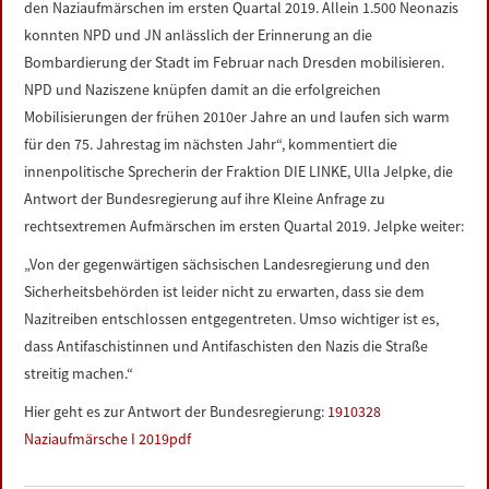
den Naziaufmärschen im ersten Quartal 2019. Allein 1.500 Neonazis
LINKS
konnten NPD und JN anlässlich der Erinnerung an die
Bombardierung der Stadt im Februar nach Dresden mobilisieren.
DATENSCHUTZERKLÄRUNG
NPD und Naziszene knüpfen damit an die erfolgreichen
Mobilisierungen der frühen 2010er Jahre an und laufen sich warm
IMPRESSUM
für den 75. Jahrestag im nächsten Jahr“, kommentiert die
innenpolitische Sprecherin der Fraktion DIE LINKE, Ulla Jelpke, die
Antwort der Bundesregierung auf ihre Kleine Anfrage zu
rechtsextremen Aufmärschen im ersten Quartal 2019. Jelpke weiter:
„Von der gegenwärtigen sächsischen Landesregierung und den
Sicherheitsbehörden ist leider nicht zu erwarten, dass sie dem
Nazitreiben entschlossen entgegentreten. Umso wichtiger ist es,
dass Antifaschistinnen und Antifaschisten den Nazis die Straße
streitig machen.“
Hier geht es zur Antwort der Bundesregierung:
1910328
Naziaufmärsche I 2019pdf