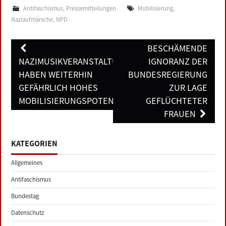
Antifaschismus
,
Pressemitteilungen
Mobilisierung
,
Naziaufmärsche
,
NPD
Post
BESCHÄMENDE
navigation
NAZIMUSIKVERANSTALTUNGEN
IGNORANZ DER
HABEN WEITERHIN
BUNDESREGIERUNG
GEFÄHRLICH HOHES
ZUR LAGE
MOBILISIERUNGSPOTENTIAL
GEFLÜCHTETER
FRAUEN
KATEGORIEN
Allgemeines
Antifaschismus
Bundestag
Datenschutz