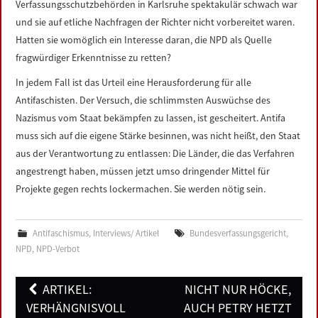
Verfassungsschutzbehörden in Karlsruhe spektakulär schwach war
und sie auf etliche Nachfragen der Richter nicht vorbereitet waren.
Hatten sie womöglich ein Interesse daran, die NPD als Quelle
fragwürdiger Erkenntnisse zu retten?
In jedem Fall ist das Urteil eine Herausforderung für alle
Antifaschisten. Der Versuch, die schlimmsten Auswüchse des
Nazismus vom Staat bekämpfen zu lassen, ist gescheitert. Antifa
muss sich auf die eigene Stärke besinnen, was nicht heißt, den Staat
aus der Verantwortung zu entlassen: Die Länder, die das Verfahren
angestrengt haben, müssen jetzt umso dringender Mittel für
Projekte gegen rechts lockermachen. Sie werden nötig sein.
Antifaschismus
,
Interviews/ Artikel
Bundesverfassungsgericht
,
NPD
,
NPD-Verbot
Post
ARTIKEL:
NICHT NUR HÖCKE,
navigation
VERHÄNGNISVOLL
AUCH PETRY HETZT