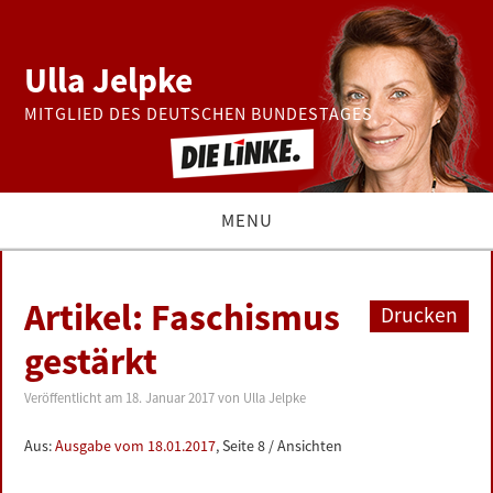
Ulla Jelpke
MITGLIED DES DEUTSCHEN BUNDESTAGES
MENU
THEMEN
Artikel: Faschismus
Drucken
BUNDESTAG
gestärkt
PRESSE
Veröffentlicht am
18. Januar 2017
von
Ulla Jelpke
Aus:
Ausgabe vom 18.01.2017
, Seite 8 / Ansichten
ZUR PERSON