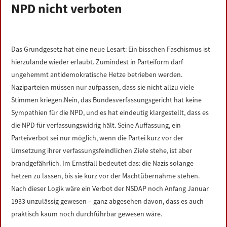
NPD nicht verboten
LINKS
DATENSCHUTZERKLÄRUNG
Das Grundgesetz hat eine neue Lesart: Ein bisschen Faschismus ist
hierzulande wieder erlaubt. Zumindest in Parteiform darf
IMPRESSUM
ungehemmt antidemokratische Hetze betrieben werden.
Naziparteien müssen nur aufpassen, dass sie nicht allzu viele
Stimmen kriegen.Nein, das Bundesverfassungsgericht hat keine
Sympathien für die NPD, und es hat eindeutig klargestellt, dass es
die NPD für verfassungswidrig hält. Seine Auffassung, ein
Parteiverbot sei nur möglich, wenn die Partei kurz vor der
Umsetzung ihrer verfassungsfeindlichen Ziele stehe, ist aber
brandgefährlich. Im Ernstfall bedeutet das: die Nazis solange
hetzen zu lassen, bis sie kurz vor der Machtübernahme stehen.
Nach dieser Logik wäre ein Verbot der NSDAP noch Anfang Januar
1933 unzulässig gewesen – ganz abgesehen davon, dass es auch
praktisch kaum noch durchführbar gewesen wäre.