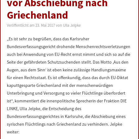
vor Abschiebung nach
LINKS
Griechenland
DATENSCHUTZERKLÄRUNG
Veröffentlicht am
23. Mai 2017
von
Ulla Jelpke
IMPRESSUM
„Es ist sehr zu begrüßen, dass das Karlsruher
Bundesverfassungsgericht drohende Menschenrechtsverletzungen
auch bei Anwendung von EU-Recht ernst nimmt und sich so auf die
Seite der gefährdeten Schutzsuchenden stellt. Das Motto ‚Aus den
Augen, aus dem Sinn‘ ist eben keine zulässige Handlungsmaxime
für einen Rechtsstaat. Es ist offenkundig, dass das durch EU-Diktat
kaputtgesparte Griechenland mit der menschenwürdigen
Unterbringung und Versorgung so vieler Flüchtlinge überfordert
ist“, kommentiert die innenpolitische Sprecherin der Fraktion DIE
LINKE, Ulla Jelpke, die Entscheidung des
Bundesverfassungsgerichtes in Karlsruhe, die Abschiebung eines
syrischen Flüchtlings nach Griechenland zu verhindern. Jelpke
weiter: