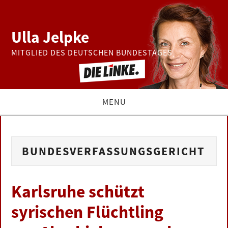
Ulla Jelpke
MITGLIED DES DEUTSCHEN BUNDESTAGES
MENU
THEMEN
BUNDESVERFASSUNGSGERICHT
BUNDESTAG
PRESSE
Karlsruhe schützt
syrischen Flüchtling
ZUR PERSON