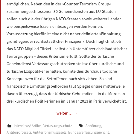
ermöglichen. Neben den in der »Counter Terrorism Group«
zusammengeschlossenen 30 Geheimdiensten aus EU-Staaten
sollen auch die der übrigen NATO-Staaten sowie weiterer Länder
wie beispielsweise Israels einbezogen werden können.
Voraussetzung hierfür ist eine nicht näher definierte »Einhaltung
grundlegender rechtsstaatlicher Prinzipien«. Doch fraglich ist, ob
das NATO-Mitglied Türkei – selbst ein Unterstützer dschihadistischer
Terrorgruppen – dieses Kriterium erfüllt. Sollte der türkische
Geheimdienst Verfassungsschutzerkenntnisse über kurdische und
türkische Exilpolitiker erhalten, könnte dies durchaus tödliche
Konsequenzen für die Betroffenen nach sich ziehen. So sind
französische Ermittlungsbehörden laut Spiegel online mittlerweile
davon überzeugt, dass der türkische Geheimdienst in die Morde an
drei kurdischen Politikerinnen im Januar 2013 in Paris verwickelt ist.
weiter …
→
Interviews/ Artikel
,
Verfassungsschutz
Anhörung
,
Antiterrorgesetz
,
Antiterrorismusgesetz
,
Bundesverfassungsgericht
,