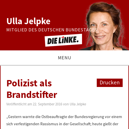
Ulla Jelpke
MITGLIED DES DEUTSCHEN BUNDESTAGES
MENU
THEMEN
Polizist als
Drucken
BUNDESTAG
Brandstifter
PRESSE
Veröffentlicht am
22. September 2016
von
Ulla Jelpke
„Gestern warnte die Ostbeauftragte der Bundesregierung vor einem
ZUR PERSON
sich verfestigenden Rassismus in der Gesellschaft; heute gießt der