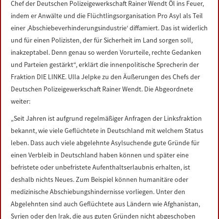
Chef der Deutschen Polizeigewerkschaft Rainer Wendt Öl ins Feuer,
LINKS
indem er Anwälte und die Flüchtlingsorganisation Pro Asyl als Teil
einer ‚Abschiebeverhinderungsindustrie‘ diffamiert. Das ist widerlich
DATENSCHUTZERKLÄRUNG
und für einen Polizisten, der für Sicherheit im Land sorgen soll,
inakzeptabel. Denn genau so werden Vorurteile, rechte Gedanken
IMPRESSUM
und Parteien gestärkt“, erklärt die innenpolitische Sprecherin der
Fraktion DIE LINKE. Ulla Jelpke zu den Äußerungen des Chefs der
Deutschen Polizeigewerkschaft Rainer Wendt. Die Abgeordnete
weiter:
„Seit Jahren ist aufgrund regelmäßiger Anfragen der Linksfraktion
bekannt, wie viele Geflüchtete in Deutschland mit welchem Status
leben. Dass auch viele abgelehnte Asylsuchende gute Gründe für
einen Verbleib in Deutschland haben können und später eine
befristete oder unbefristete Aufenthaltserlaubnis erhalten, ist
deshalb nichts Neues. Zum Beispiel können humanitäre oder
medizinische Abschiebungshindernisse vorliegen. Unter den
Abgelehnten sind auch Geflüchtete aus Ländern wie Afghanistan,
Syrien oder den Irak, die aus guten Gründen nicht abgeschoben