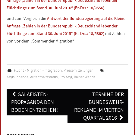
Anfrage „Zahlen in der Bundesrepublik Deutschland lebender
Flüchtlinge zum Stand 30. Juni 2016“ (Bt-Drs.: 18/9556)
.
und zum Vergleich die
Antwort der Bundesregierung auf die Kleine
Anfrage „Zahlen in der Bundesrepublik Deutschland lebender
Flüchtlinge zum Stand 30. Juni 2015“ (Bt-Drs.: 18/5862)
mit Zahlen
von vor dem „Sommer der Migration“
Flucht - Migration - Integration
,
Pressemitteilungen
Asylsuchende
,
Aufenthaltsstatus
,
Pro Asyl
,
Rainer Wendt
Post
SALAFISTEN-
TERMINE DER
navigation
PROPAGANDA DEN
BUNDESWEHR-
BODEN ENTZIEHEN!
REKLAME IM VIERTEN
QUARTAL 2016