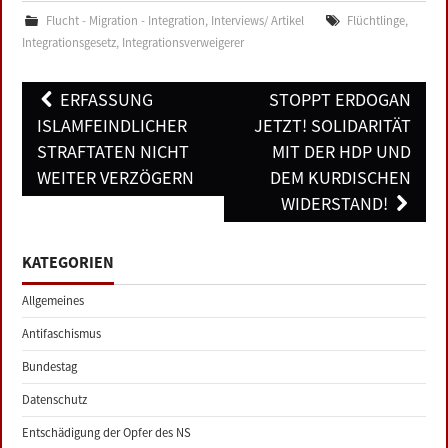
Flucht - Migration - Integration
,
Interviews/ Artikel
Flüchtlinge
,
Integrationsgesetz
,
Integrationsverweigerer
Post
ERFASSUNG
STOPPT ERDOGAN
navigation
ISLAMFEINDLICHER
JETZT! SOLIDARITÄT
STRAFTATEN NICHT
MIT DER HDP UND
WEITER VERZÖGERN
DEM KURDISCHEN
WIDERSTAND!
KATEGORIEN
Allgemeines
Antifaschismus
Bundestag
Datenschutz
Entschädigung der Opfer des NS