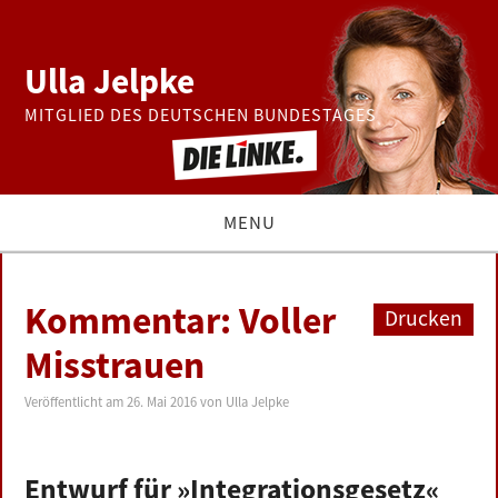
Ulla Jelpke
MITGLIED DES DEUTSCHEN BUNDESTAGES
MENU
THEMEN
Kommentar: Voller
Drucken
BUNDESTAG
Misstrauen
PRESSE
Veröffentlicht am
26. Mai 2016
von
Ulla Jelpke
ZUR PERSON
Entwurf für »Integrationsgesetz«