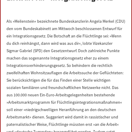
LINKS
DATENSCHUTZERKLÄRUNG
Als »Meilenstein« bezeichnete Bundeskanzlerin Angela Merkel (CDU)
den vom Bundeskabinett am Mittwoch beschlossenen Entwurf für
ein Integrationsgesetz. Die Botschaft an die Flüchtlinge sei: »Wenn
IMPRESSUM
du dich reinhängst, dann wird was aus dir«, lobte Vizekanzler
Sigmar Gabriel (SPD) den Gesetzentwurf. Doch zahlreiche Punkte
machen das sogenannte Integrationsgesetz eher zu einem
Integrationsverhinderungsgesetz. So behindern die rechtlich
zweifelhaften Wohnsitzauflagen die Arbeitssuche der Geflüchteten:
Sie berücksichtigen die für das Finden einer Stelle wichtigen
sozialen familiären und freundschaftlichen Netzwerke nicht. Das
aus 100.000 neuen Ein-Euro-Arbeitsgelegenheiten bestehende
»Arbeitsmarktprogramm für Flüchtlingsintegrationsmaßnahmen«
soll einer »niedrigschwelligen Heranführung an den deutschen
Arbeitsmarkt« dienen. Suggeriert wird damit in rassistischer und
paternalistischer Weise, Flüchtlinge müssten erst »an die Arbeit«
und »deutsche Tugenden« herangeführt werden. Zudem setzt