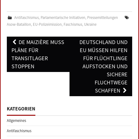
Antifaschismus
,
Parlamentarische Initiativen
,
Pressemitteilungen
Asow-Bataillon
,
EU-Polizeimission
,
Faschismus
,
Ukraine
Post
DE MAIZIÈRE MUSS
DEUTSCHLAND UND
navigation
PLÄNE FÜR
EU MÜSSEN HILFEN
TRANSITLAGER
FÜR FLÜCHTLINGE
STOPPEN
AUFSTOCKEN UND
SICHERE
FLUCHTWEGE
SCHAFFEN
KATEGORIEN
Allgemeines
Antifaschismus