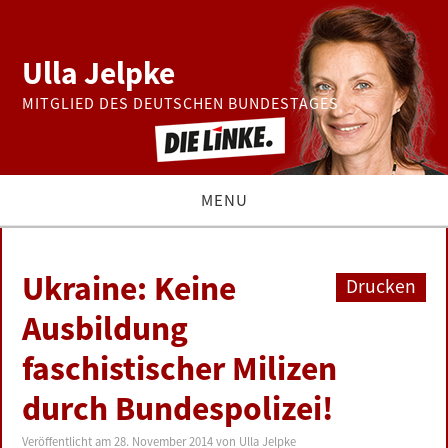
Ulla Jelpke
MITGLIED DES DEUTSCHEN BUNDESTAGES
MENU
THEMEN
Ukraine: Keine
Drucken
BUNDESTAG
Ausbildung
faschistischer Milizen
PRESSE
durch Bundespolizei!
ZUR PERSON
Veröffentlicht am
28. November 2014
von
Ulla Jelpke