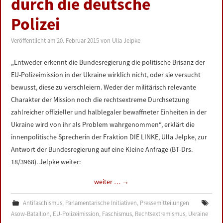
durch die deutsche
LINKS
Polizei
DATENSCHUTZERKLÄRUNG
Veröffentlicht am
20. Februar 2015
von
Ulla Jelpke
IMPRESSUM
„Entweder erkennt die Bundesregierung die politische Brisanz der
EU-Polizeimission in der Ukraine wirklich nicht, oder sie versucht
bewusst, diese zu verschleiern. Weder der militärisch relevante
Charakter der Mission noch die rechtsextreme Durchsetzung
zahlreicher offizieller und halblegaler bewaffneter Einheiten in der
Ukraine wird von ihr als Problem wahrgenommen“, erklärt die
innenpolitische Sprecherin der Fraktion DIE LINKE, Ulla Jelpke, zur
Antwort der Bundesregierung auf eine Kleine Anfrage (BT-Drs.
18/3968). Jelpke weiter:
weiter …
→
Antifaschismus
,
Parlamentarische Initiativen
,
Pressemitteilungen
Asow-Bataillon
,
EU-Polizeimission
,
Faschismus
,
Rechtsextremismus
,
Ukraine