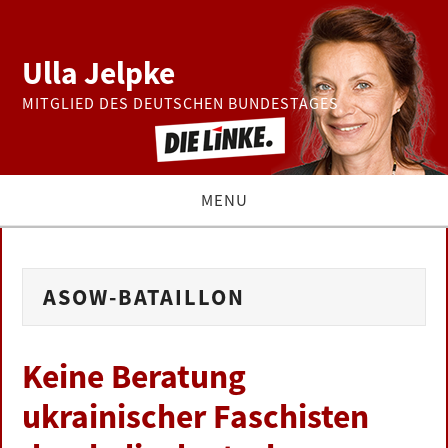
Ulla Jelpke
MITGLIED DES DEUTSCHEN BUNDESTAGES
MENU
THEMEN
ASOW-BATAILLON
BUNDESTAG
PRESSE
Keine Beratung
ukrainischer Faschisten
ZUR PERSON