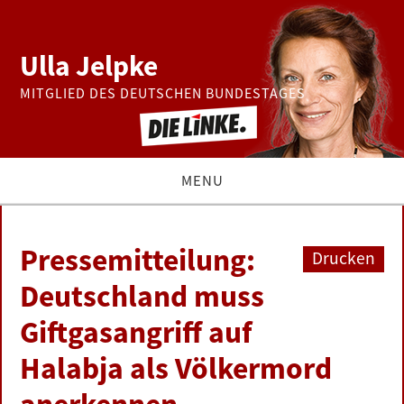
Ulla Jelpke
MITGLIED DES DEUTSCHEN BUNDESTAGES
MENU
THEMEN
Pressemitteilung:
Drucken
BUNDESTAG
Deutschland muss
Giftgasangriff auf
PRESSE
Halabja als Völkermord
ZUR PERSON