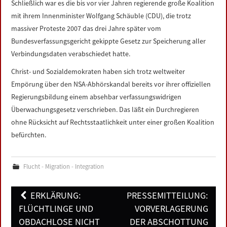
Schließlich war es die bis vor vier Jahren regierende große Koalition
mit ihrem Innenminister Wolfgang Schäuble (CDU), die trotz
massiver Proteste 2007 das drei Jahre später vom
Bundesverfassungsgericht gekippte Gesetz zur Speicherung aller
Verbindungsdaten verabschiedet hatte.
Christ- und Sozialdemokraten haben sich trotz weltweiter
Empörung über den NSA-Abhörskandal bereits vor ihrer offiziellen
Regierungsbildung einem absehbar verfassungswidrigen
Überwachungsgesetz verschrieben. Das läßt ein Durchregieren
ohne Rücksicht auf Rechtsstaatlichkeit unter einer großen Koalition
befürchten.
Flucht - Migration - Integration
Post
ERKLÄRUNG:
PRESSEMITTEILUNG:
navigation
FLÜCHTLINGE UND
VORVERLAGERUNG
OBDACHLOSE NICHT
DER ABSCHOTTUNG