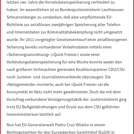
letzten vier Jahre die Vorratsdatenspeicherung verhindert zu
LINKS
haben. Im wesentlichen ist es Bundesjustizministerin Leutheusser-
Schnarrenberger zu verdanken, daß eine verpflichtende EU-
DATENSCHUTZERKLÄRUNG
Richtlinie zur anlaßlosen zweijährigen Speicherung aller Telefon-
und Internetdaten zur Kriminalitätsbekämpfung nicht umgesetzt
IMPRESSUM
wurde. Ihr 2011 vorgelegter Gesetzesentwurf einer anlaßbezogenen
Sicherung bereits vorhandener Verkehrsdaten mittels einer
»Sicherungsanordnung« (»Quick Freeze«) sowie einer
Verbindungsdatenspeicherung für eine Woche konnte weder den
nach größeren Vollmachten gierenden Koalitionspartner CDU/CSU
noch Juristen- und Journalistenverbände überzeugen. Die
»Netzgemeinde« monierte, auch bei »Quick Freeze« sei die
Anonymität im Netz nicht mehr gewährleistet. Doch die mit dem
Vorschlag verbundene Verzögerungstaktik der Justizministerin ging
trotz EU-Bußgelddrohungen und Druck aus dem CSU-geführten
Innenministerium letztlich auf.
Nun hat EU-Generalanwalt Pedro Cruz Villalón in einem
Rechtsgutachten für den Europäischen Gerichtshof (EuGH) in