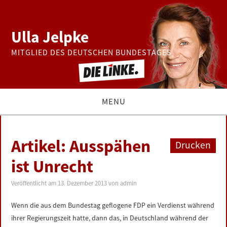
Ulla Jelpke
MITGLIED DES DEUTSCHEN BUNDESTAGES
MENU
THEMEN
Artikel: Ausspähen
Drucken
BUNDESTAG
ist Unrecht
PRESSE
Veröffentlicht am
13. Dezember 2013
von
admin
Wenn die aus dem Bundestag geflogene FDP ein Verdienst während
ZUR PERSON
ihrer Regierungszeit hatte, dann das, in Deutschland während der