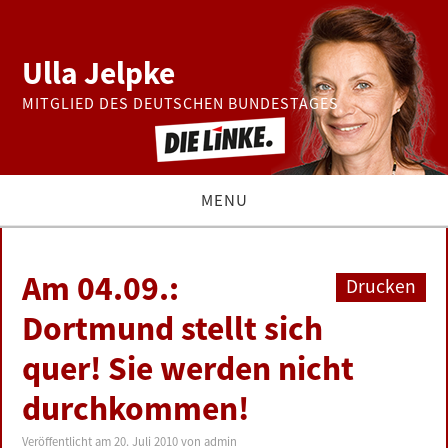
Ulla Jelpke
MITGLIED DES DEUTSCHEN BUNDESTAGES
MENU
THEMEN
Am 04.09.:
Drucken
BUNDESTAG
Dortmund stellt sich
quer! Sie werden nicht
PRESSE
durchkommen!
ZUR PERSON
Veröffentlicht am
20. Juli 2010
von
admin