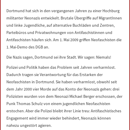
LINKS
Dortmund hat sich in den vergangenen Jahren zu einer Hochburg
militanter Neonazis entwickelt. Brutale Übergriffe auf MigrantInnen
DATENSCHUTZERKLÄRUNG
und linke Jugendliche, auf alternative Buchläden und Zentren,
Parteibüros und Privatwohnungen von Antifaschistinnen und
IMPRESSUM
Antifaschisten häufen sich. Am 1. Mai 2009 griffen Neofaschisten die
1. Mai-Demo des DGB an.
Die Nazis sagen, Dortmund sei ihre Stadt. Wir sagen: Niemals!
Polizei und Politik haben das Problem seit Jahren verharmlost.
Dadurch tragen sie Verantwortung für das Erstarken der
Neofaschisten in Dortmund. Sie haben verharmlost, obwohl seit
dem Jahr 2000 vier Morde auf das Konto der Neonazis gehen: drei
Polizisten wurden von dem Neonazi Michael Berger erschossen, der
Punk Thomas Schulz von einem jugendlichen Neofaschisten
erstochen. Aber die Polizei bleibt ihrer Linie treu: Antifaschistisches
Engagement wird immer wieder behindert, Neonazis können
nahezu ungestört agieren.