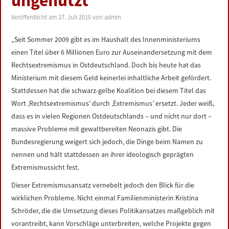
ungenutzt
LINKS
Veröffentlicht am
27. Juli 2010
von
admin
DATENSCHUTZERKLÄRUNG
„Seit Sommer 2009 gibt es im Haushalt des Innenministeriums
einen Titel über 6 Millionen Euro zur Auseinandersetzung mit dem
IMPRESSUM
Rechtsextremismus in Ostdeutschland. Doch bis heute hat das
Ministerium mit diesem Geld keinerlei inhaltliche Arbeit gefördert.
Stattdessen hat die schwarz-gelbe Koalition bei diesem Titel das
Wort ‚Rechtsextremismus’ durch ‚Extremismus’ ersetzt. Jeder weiß,
dass es in vielen Regionen Ostdeutschlands – und nicht nur dort –
massive Probleme mit gewaltbereiten Neonazis gibt. Die
Bundesregierung weigert sich jedoch, die Dinge beim Namen zu
nennen und hält stattdessen an ihrer ideologisch geprägten
Extremismussicht fest.
Dieser Extremismusansatz vernebelt jedoch den Blick für die
wirklichen Probleme. Nicht einmal Familienministerin Kristina
Schröder, die die Umsetzung dieses Politikansatzes maßgeblich mit
vorantreibt, kann Vorschläge unterbreiten, welche Projekte gegen