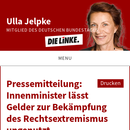
Ulla Jelpke
MITGLIED DES DEUTSCHEN BUNDESTAGES
MENU
THEMEN
Pressemitteilung:
Drucken
BUNDESTAG
Innenminister lässt
Gelder zur Bekämpfung
PRESSE
des Rechtsextremismus
ZUR PERSON