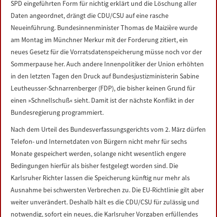
SPD eingeführten Form für nichtig erklärt und die Löschung aller
LINKS
Daten angeordnet, drängt die CDU/CSU auf eine rasche
Neueinführung. Bundesinnenminister Thomas de Maizière wurde
DATENSCHUTZERKLÄRUNG
am Montag im Münchner Merkur mit der Forderung zitiert, ein
neues Gesetz für die Vorratsdatenspeicherung müsse noch vor der
IMPRESSUM
Sommerpause her. Auch andere Innenpolitiker der Union erhöhten
in den letzten Tagen den Druck auf Bundesjustizministerin Sabine
Leutheusser-Schnarrenberger (FDP), die bisher keinen Grund für
einen »Schnellschuß« sieht. Damit ist der nächste Konflikt in der
Bundesregierung programmiert.
Nach dem Urteil des Bundesverfassungsgerichts vom 2. März dürfen
Telefon- und Internetdaten von Bürgern nicht mehr für sechs
Monate gespeichert werden, solange nicht wesentlich engere
Bedingungen hierfür als bisher festgelegt worden sind. Die
Karlsruher Richter lassen die Speicherung künftig nur mehr als
Ausnahme bei schwersten Verbrechen zu. Die EU-Richtlinie gilt aber
weiter unverändert. Deshalb hält es die CDU/CSU für zulässig und
notwendig, sofort ein neues, die Karlsruher Vorgaben erfüllendes