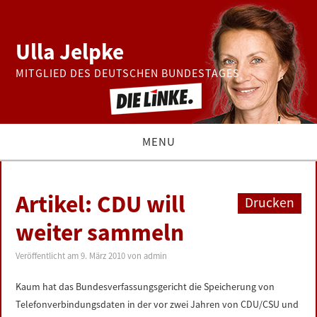
Ulla Jelpke
MITGLIED DES DEUTSCHEN BUNDESTAGES
MENU
THEMEN
Artikel: CDU will
Drucken
BUNDESTAG
weiter sammeln
PRESSE
Veröffentlicht am
9. März 2010
von
admin
Kaum hat das Bundesverfassungsgericht die Speicherung von
ZUR PERSON
Telefonverbindungsdaten in der vor zwei Jahren von CDU/CSU und