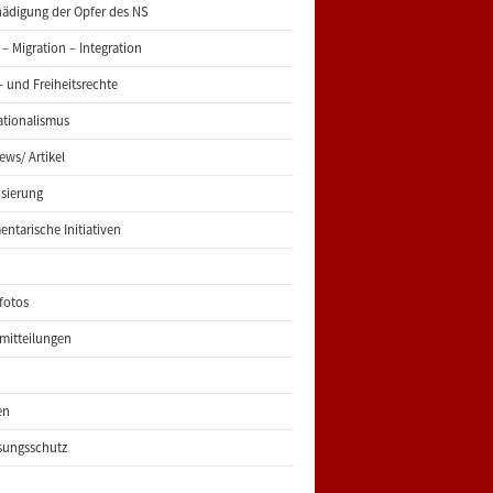
ädigung der Opfer des NS
 – Migration – Integration
 und Freiheitsrechte
ationalismus
iews/ Artikel
risierung
entarische Initiativen
fotos
mitteilungen
en
sungsschutz