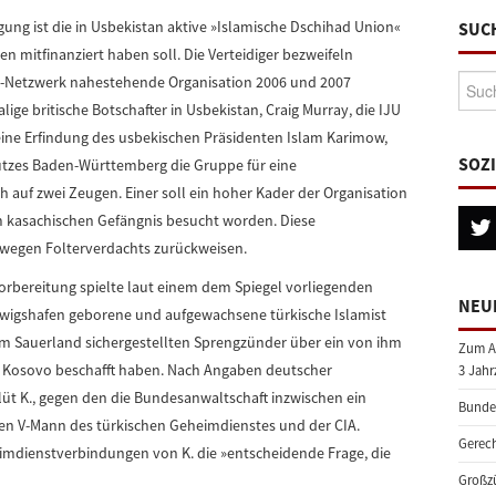
igung ist die in Usbekistan aktive »Islamische Dschihad Union«
SUC
n mitfinanziert haben soll. Die Verteidiger bezweifeln
Suche
da-Netzwerk nahestehende Organisation 2006 und 2007
ige britische Botschafter in Usbekistan, Craig Murray, die IJU
ine Erfindung des usbekischen Präsidenten Islam Karimow,
SOZ
utzes Baden-Württemberg die Gruppe für eine
ch auf zwei Zeugen. Einer soll ein hoher Kader der Organisation
nem kasachischen Gefängnis besucht worden. Diese
 wegen Folterverdachts zurückweisen.
orbereitung spielte laut einem dem Spiegel vorliegenden
NEU
dwigshafen geborene und aufgewachsene türkische Islamist
 im Sauerland sichergestellten Sprengzünder über ein von ihm
Zum A
m Kosovo beschafft haben. Nach Angaben deutscher
3 Jahr
lüt K., gegen den die Bundesanwaltschaft inzwischen ein
Bundes
nen V-Mann des türkischen Geheimdienstes und der CIA.
Gerech
heimdienstverbindungen von K. die »entscheidende Frage, die
Großzü