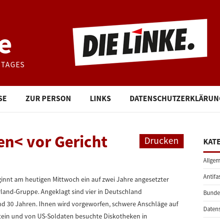
e
STAGES
SE
ZUR PERSON
LINKS
DATENSCHUTZERKLÄRUN
ten< vor Gericht
Drucken
KAT
Allgem
Antifa
innt am heutigen Mittwoch ein auf zwei Jahre angesetzter
nd-Gruppe. Angeklagt sind vier in Deutschland
Bunde
d 30 Jahren. Ihnen wird vorgeworfen, schwere Anschläge auf
Daten
tein und von US-Soldaten besuchte Diskotheken in