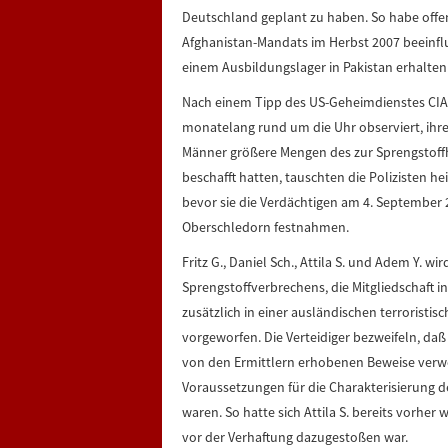
Deutschland geplant zu haben. So habe offe
Afghanistan-Mandats im Herbst 2007 beeinflu
einem Ausbildungslager in Pakistan erhalten
Nach einem Tipp des US-Geheimdienstes CIA 
monatelang rund um die Uhr observiert, ihr
Männer größere Mengen des zur Sprengstoffh
beschafft hatten, tauschten die Polizisten h
bevor sie die Verdächtigen am 4. September
Oberschledorn festnahmen.
Fritz G., Daniel Sch., Attila S. und Adem Y. 
Sprengstoffverbrechens, die Mitgliedschaft i
zusätzlich in einer ausländischen terroristi
vorgeworfen. Die Verteidiger bezweifeln, d
von den Ermittlern erhobenen Beweise verwe
Voraussetzungen für die Charakterisierung de
waren. So hatte sich Attila S. bereits vorher
vor der Verhaftung dazugestoßen war.