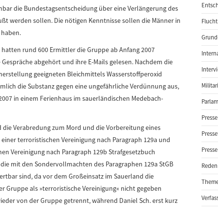
Entsch
nbar die Bundestagsentscheidung über eine Verlängerung des
ßt werden sollen. Die nötigen Kenntnisse sollen die Männer in
Flucht
 haben.
Grund-
hatten rund 600 Ermittler die Gruppe ab Anfang 2007
Intern
e Gespräche abgehört und ihre E-Mails gelesen. Nachdem die
Interv
erstellung geeigneten Bleichmittels Wasserstoffperoxid
eimlich die Substanz gegen eine ungefährliche Verdünnung aus,
Milita
 2007 in einem Ferienhaus im sauerländischen Medebach-
Parlam
Presse
wird die Verabredung zum Mord und die Vorbereitung eines
Presse
n einer terroristischen Vereinigung nach Paragraph 129a und
Presse
schen Vereinigung nach Paragraph 129b Strafgesetzbuch
aß die mit den Sondervollmachten des Paragraphen 129a StGB
Reden
rtbar sind, da vor dem Großeinsatz im Sauerland die
Them
r Gruppe als »terroristische Vereinigung« nicht gegeben
Verfas
 wieder von der Gruppe getrennt, während Daniel Sch. erst kurz