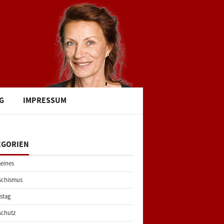
G
IMPRESSUM
EGORIEN
eines
schismus
stag
schutz