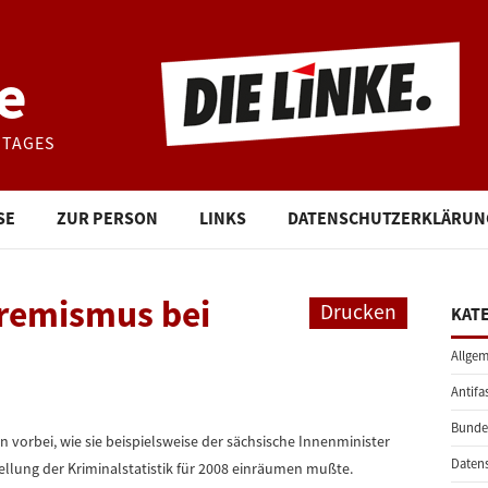
e
STAGES
SE
ZUR PERSON
LINKS
DATENSCHUTZERKLÄRUN
tremismus bei
Drucken
KAT
Allgem
Antifa
Bunde
orbei, wie sie beispielsweise der sächsische Innenminister
Daten
ellung der Kriminalstatistik für 2008 einräumen mußte.