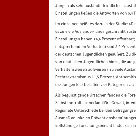
Jungen als sehr ausländerfeindlich einzustu
Einstellungen ließen die Antworten von 6,4 
Im einzelnen heißt es dazu in der Studie: »D
es zu viele Ausländer‹ uneingeschränkt zust
Einstellungen haben 14,4 Prozent offenbart; 
entsprechendem Verhalten) sind 5,2 Prozent 
der deutschen Jugendlichen geäußert. Zu di
von deutschen Jugendlichen hinzu, die aus
Verhaltensweisen aufweisen (›zu viele Auslän
Rechtsextremismus 11,5 Prozent, Antisemiti
die Jungen klar bei allen vier Kategorien …«
Als begünstigende Ursachen fanden die Forsc
Selbstkontrolle, innerfamiliäre Gewalt, int
Regionale Unterschiede bei den Befragungse
Ausmaß an lokalen Präventionsbemühungen 
vollständige Forschungsbericht findet sich