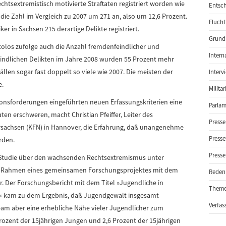
chtsextremistisch motivierte Straftaten registriert worden wie
Entsch
 die Zahl im Vergleich zu 2007 um 271 an, also um 12,6 Prozent.
Flucht
ker in Sachsen 215 derartige Delikte registriert.
Grund-
tolos zufolge auch die Anzahl fremdenfeindlicher und
Intern
feindlichen Delikten im Jahre 2008 wurden 55 Prozent mehr
Fällen sogar fast doppelt so viele wie 2007. Die meisten der
Interv
e.
Milita
onsforderungen eingeführten neuen Erfassungskriterien eine
Parlam
aten erschweren, macht Christian Pfeiffer, Leiter des
Presse
rsachsen (KFN) in Hannover, die Erfahrung, daß unangenehme
Presse
rden.
Presse
-Studie über den wachsenden Rechtsextremismus unter
 im Rahmen eines gemeinsamen Forschungsprojektes mit dem
Reden
. Der Forschungsbericht mit dem Titel »Jugendliche in
Them
t« kam zu dem Ergebnis, daß Jugendgewalt insgesamt
Verfas
rteam aber eine erhebliche Nähe vieler Jugendlicher zum
ozent der 15jährigen Jungen und 2,6 Prozent der 15jährigen