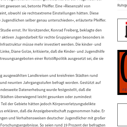
Ruhrge
t gewesen sei, betonte Pfeiffer. Eine »Riesenzahl von
eint, obwohl sie rechtsextreme Einstellungen hätten. Diese
e Jugendlichen selber genau unterschieden«, erläuterte Pfeiffer.
tudie ernst. Ihr Vorsitzender, Konrad Freiberg, beklagte den
r aktiven Jugendarbeit für rechte Gruppierungen besonders in
e Infrastruktur müsse mehr investiert werden. Die kinder- und
Linke, Diane Golze, kritisierte, daß die Kinder- und Jugendhilfe
reuungsangeboten einer Rotstiftpolitik ausgesetzt sei, die sie
ig ausgewählten Landkreisen und kreisfreien Städten rund
n und neunten Jahrgangsstufen befragt worden. Gestützt auf
ndesweite Datenerhebung wurde festgestellt, daß die
 Städten überwiegend leicht gesunken oder zumindest
 Teil der Gebiete hätten jedoch Körperverletzungsdelikte
s erklären, daß die Anzeigebereitschaft zugenommen habe. Er
lungen und Verhaltensweisen deutscher Jugendlicher mit großer
er Forschungsergebnisse. So seien rund 19 Prozent der befragten