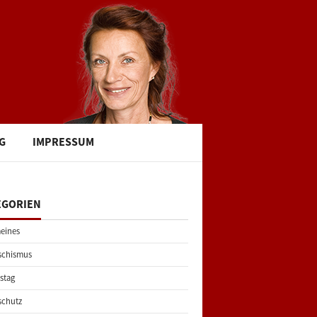
G
IMPRESSUM
EGORIEN
eines
schismus
stag
schutz