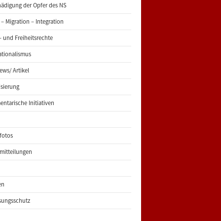
ädigung der Opfer des NS
 – Migration – Integration
 und Freiheitsrechte
ationalismus
iews/ Artikel
risierung
entarische Initiativen
fotos
mitteilungen
en
sungsschutz