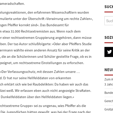
Kameradschaften.
SUC
elungsreaktionen, den erfahrenen Wissenschaftlern wurden
Suche
mulierte unter der Überschrift »Verwirrung um rechte Zahlen«,
ogen Pfeiffer korrekt sind«. Das Bundesamt für
von etwa 31.000 Rechtsextremisten aus. Wenn nach dem
SOZ
er einer rechtsextremen Gruppierung angehören, dann müsse
en. Der taz-Autor schlußfolgerte: »Oder aber Pfeiffers Studie
errmann wählte einen anderen Ansatz für seine Kritik an der
die an die Schülerinnen und Schüler gestellte Frage, ob es in
geeignet, um rechtsextreme Einstellungen zu erforschen.
NEU
hr: »Der Verfassungsschutz, mit dessen Zahlen unsere …
ld. Er hat nur seine Hellfelddaten von erkannten
Zum A
h erklärt sich wie bei Raubdelikten: Da haben wir auch das
3 Jahr
zei weiß. Wir erfassen eben auch nicht angezeigte Straftaten.
Bundes
ie Dunkelfelddaten über den Hellfelddaten liegen.«
Gerech
chtsextreme Gruppe« sei zu ungenau, wies Pfeiffer als die
Großzü
Die Jugendlichen hätten gewußt, was bei der Frage nach der