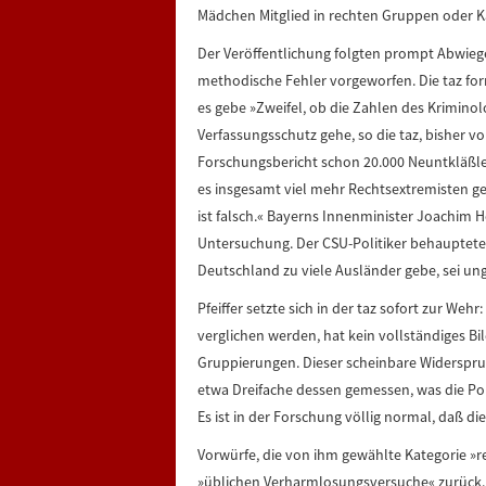
Mädchen Mitglied in rechten Gruppen oder 
Der Veröffentlichung folgten prompt Abwieg
methodische Fehler vorgeworfen. Die taz for
es gebe »Zweifel, ob die Zahlen des Kriminol
Verfassungsschutz gehe, so die taz, bisher 
Forschungsbericht schon 20.000 Neuntkläßl
es insgesamt viel mehr Rechtsextremisten geb
ist falsch.« Bayerns Innenminister Joachim H
Untersuchung. Der CSU-Politiker behauptete, 
Deutschland zu viele Ausländer gebe, sei un
Pfeiffer setzte sich in der taz sofort zur We
verglichen werden, hat kein vollständiges Bi
Gruppierungen. Dieser scheinbare Widerspruc
etwa Dreifache dessen gemessen, was die Poli
Es ist in der Forschung völlig normal, daß d
Vorwürfe, die von ihm gewählte Kategorie »re
»üblichen Verharmlosungsversuche« zurück. 