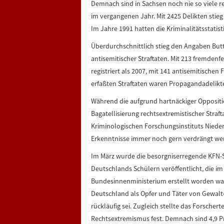
Demnach sind in Sachsen noch nie so viele re
im vergangenen Jahr. Mit 2425 Delikten stieg
Im Jahre 1991 hatten die Kriminalitätsstatisti
Überdurchschnittlich stieg den Angaben But
antisemitischer Straftaten. Mit 213 fremden
registriert als 2007, mit 141 antisemitischen 
erfaßten Straftaten waren Propagandadelikt
Während die aufgrund hartnäckiger Oppositi
Bagatellisierung rechtsextremistischer Straft
Kriminologischen Forschungsinstituts Niede
Erkenntnisse immer noch gern verdrängt we
Im März wurde die besorgniserregende KFN
Deutschlands Schülern veröffentlicht, die
Bundesinnenministerium erstellt worden war
Deutschland als Opfer und Täter von Gewal
rückläufig sei. Zugleich stellte das Forsche
Rechtsextremismus fest. Demnach sind 4,9 Pr