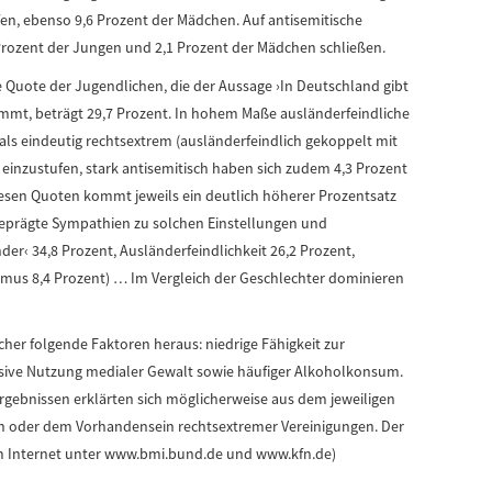
fen, ebenso 9,6 Prozent der Mädchen. Auf antisemitische
Prozent der Jungen und 2,1 Prozent der Mädchen schließen.
ie Quote der Jugendlichen, die der Aussage ›In Deutschland gibt
immt, beträgt 29,7 Prozent. In hohem Maße ausländerfeindliche
als eindeutig rechtsextrem (ausländerfeindlich gekoppelt mit
einzustufen, stark antisemitisch haben sich zudem 4,3 Prozent
esen Quoten kommt jeweils ein deutlich höherer Prozentsatz
geprägte Sympathien zu solchen Einstellungen und
der‹ 34,8 Prozent, Ausländerfeindlichkeit 26,2 Prozent,
smus 8,4 Prozent) … Im Vergleich der Geschlechter dominieren
her folgende Faktoren heraus: niedrige Fähigkeit zur
ensive Nutzung medialer Gewalt sowie häufiger Alkoholkonsum.
rgebnissen erklärten sich möglicherweise aus dem jeweiligen
oder dem Vorhandensein rechtsextremer Vereinigungen. Der
 im Internet unter www.bmi.bund.de und www.kfn.de)