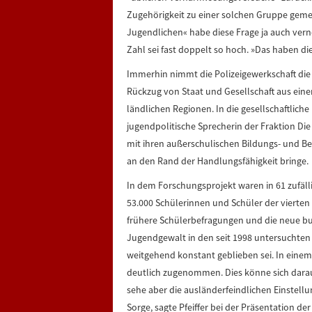
Zugehörigkeit zu einer solchen Gruppe gemein
Jugendlichen« habe diese Frage ja auch vern
Zahl sei fast doppelt so hoch. »Das haben di
Immerhin nimmt die Polizeigewerkschaft die S
Rückzug von Staat und Gesellschaft aus eine
ländlichen Regionen. In die gesellschaftlich
jugendpolitische Sprecherin der Fraktion Die 
mit ihren außerschulischen Bildungs- und Bet
an den Rand der Handlungsfähigkeit bringe.
In dem Forschungsprojekt waren in 61 zufäll
53.000 Schülerinnen und Schüler der vierte
frühere Schülerbefragungen und die neue bu
Jugendgewalt in den seit 1998 untersuchten
weitgehend konstant geblieben sei. In einem
deutlich zugenommen. Dies könne sich darau
sehe aber die ausländerfeindlichen Einstel
Sorge, sagte Pfeiffer bei der Präsentation d