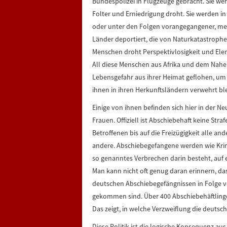
Bundespolizei in Flugzeuge gebracht. Sie wer
Folter und Erniedrigung droht. Sie werden in
oder unter den Folgen vorangegangener, mei
Länder deportiert, die von Naturkatastroph
Menschen droht Perspektivlosigkeit und Elen
All diese Menschen aus Afrika und dem Nahen
Lebensgefahr aus ihrer Heimat geflohen, um 
ihnen in ihren Herkunftsländern verwehrt ble
Einige von ihnen befinden sich hier in der 
Frauen. Offiziell ist Abschiebehaft keine St
Betroffenen bis auf die Freizügigkeit alle and
andere. Abschiebegefangene werden wie Krimi
so genanntes Verbrechen darin besteht, auf 
Man kann nicht oft genug daran erinnern, da
deutschen Abschiebegefängnissen in Folge 
gekommen sind. Über 400 Abschiebehäftlinge 
Das zeigt, in welche Verzweiflung die deutsch
Diese Politik ist die logische Konsequenz a