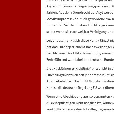
Asylkompromiss der Regierungsparteien CD
Jahren. Aus dem Grundrecht auf Asyl wurde 
»Asylkompromiß« deutlich gewordene Maxime
Humanität. Seitdem haben Flüchtlinge kaum e
selbst wenn sie nachweisbar Verfolgung und 
Leider beschränkt sich diese Politik längst 
hat das Europaparlament nach zweijähriger 
beschlossen. Das EU-Parlament folgte einem
Federführend war dabei der deutsche Bunde
Die „Rückführungs-Richtlinie“ entspricht in
Flüchtlingsinitiativen seit jeher massiv kriti
Abschiebehaft von bis zu 18 Monaten, währen
Nun ist die deutsche Regelung EU-weit üb
Wenn eine Abschiebung aus so genannten »
Ausreisepflichtigen nicht möglich ist, könne
kontrollieren, etwa durch Festlegung eines 