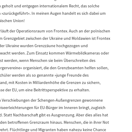
n geholt und entgegen internationalem Recht, das solche
ka »zurückgeführt«. In meinen Augen handelt es sich dabei um
äischen Union!
erläuft der Operationsraum von Frontex. Auch an der polnischen
m Grenzgebiet zwischen der Ukraine und Moldawien ist Frontex
 der Ukraine wurden Grenzzäune hochgezogen und
är bewacht werden. Zum Einsatz kommen Wärmebildkameras oder
öst werden, wenn Menschen sie beim Überschreiten des
rgervereine« organisiert, die den Grenzbeamten helfen sollen,
 Schüler werden als so genannte »junge Freunde des
and, mit Kosten in Milliardenhöhe die Grenzen zu sichern,
se der EU, um eine Beitrittsperspektive zu erhalten.
eren Verschiebungen der Schengen-Außengrenzen gewonnene
iseerleichterungen für EU-Bürger im Inneren bringt, zugleich
. Statt Nachbarschaft gibt es Ausgrenzung. Aber dies alles hat
den betroffenen Grenzraum hinaus. Menschen, die in ihrer Not
rwehrt. Flüchtlinge und Migranten haben nahezu keine Chance