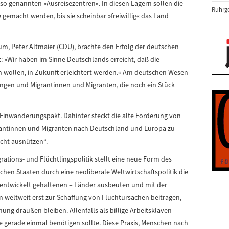
e so genannten »Ausreisezentren«. In diesen Lagern sollen die
Ruhrge
gemacht werden, bis sie scheinbar »freiwillig« das Land
m, Peter Altmaier (CDU), brachte den Erfolg der deutschen
: »Wir haben im Sinne Deutschlands erreicht, daß die
 wollen, in Zukunft erleichtert werden.« Am deutschen Wesen
ingen und Migrantinnen und Migranten, die noch ein Stück
 Einwanderungspakt. Dahinter steckt die alte Forderung von
rantinnen und Migranten nach Deutschland und Europa zu
icht ausnützen“.
rations- und Flüchtlingspolitik stellt eine neue Form des
hen Staaten durch eine neoliberale Weltwirtschaftspolitik die
entwickelt gehaltenen – Länder ausbeuten und mit der
 weltweit erst zur Schaffung von Fluchtursachen beitragen,
ung draußen bleiben. Allenfalls als billige Arbeitsklaven
e gerade einmal benötigen sollte. Diese Praxis, Menschen nach