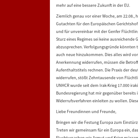
mehr auf eine bessere Zukunft in der EU.
Ziemlich genau vor einer Woche, am 22.08.,
Gutachten für den Europäischen Gerichtshof d
und für unvereinbar mit der Genfer Flüchtli
Sturz eines Regimes sei keine ausreichende 
abzusprechen. Verfolgungsgründe könnten t
auch neue hinzukommen. Dies alles wird von 
Anerkennung widerrufen, müssen die Betrof
Aufenthaltstitels rechnen. Die Praxis der d
widerrufen, stößt Zehntausende von Flüchtl
UNHCR wurde seit dem Irak-Krieg 17.000 irak
Bundesregierung hat mir gegenüber bereits i
Widerrufsverfahren einleiten zu wollen. Die
Liebe Freundinnen und Freunde,
Bringen wir die Festung Europa zum Einstürz
Treten wir gemeinsam für ein Europa ein, das
Fluchtursachen wie Armut und Krieg müssen 