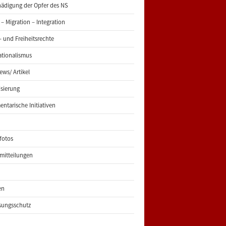
ädigung der Opfer des NS
 – Migration – Integration
 und Freiheitsrechte
ationalismus
iews/ Artikel
risierung
entarische Initiativen
fotos
mitteilungen
en
sungsschutz