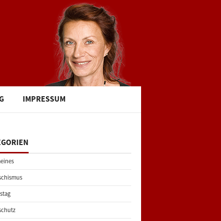
G
IMPRESSUM
EGORIEN
eines
schismus
stag
schutz