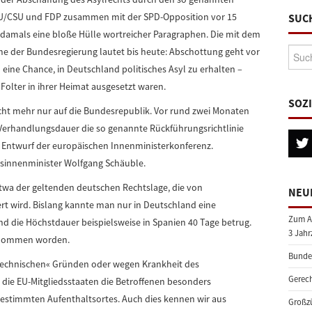
U/CSU und FDP zusammen mit der SPD-Opposition vor 15
SUC
damals eine bloße Hülle wortreicher Paragraphen. Die mit dem
Suche
 der Bundesregierung lautet bis heute: Abschottung geht vor
ine Chance, in Deutschland politisches Asyl zu erhalten –
Folter in ihrer Heimat ausgesetzt waren.
SOZ
nicht mehr nur auf die Bundesrepublik. Vor rund zwei Monaten
Verhandlungsdauer die so genannte Rückführungsrichtlinie
 Entwurf der europäischen Innenministerkonferenz.
sinnenminister Wolfgang Schäuble.
 etwa der geltenden deutschen Rechtslage, die von
NEU
siert wird. Bislang kannte man nur in Deutschland eine
Zum A
d die Höchstdauer beispielsweise in Spanien 40 Tage betrug.
3 Jahr
ernommen worden.
Bundes
technischen« Gründen oder wegen Krankheit des
Gerech
n die EU-Mitgliedsstaaten die Betroffenen besonders
bestimmten Aufenthaltsortes. Auch dies kennen wir aus
Großzü