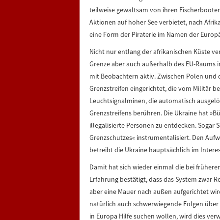
teilweise gewaltsam von ihren Fischerboote
Aktionen auf hoher See verbietet, nach Afri
eine Form der Piraterie im Namen der Europ
Nicht nur entlang der afrikanischen Küste v
Grenze aber auch außerhalb des EU-Raums i
mit Beobachtern aktiv. Zwischen Polen und
Grenzstreifen eingerichtet, die vom Milit
Leuchtsignalminen, die automatisch ausgel
Grenzstreifens berühren. Die Ukraine hat »Bü
illegalisierte Personen zu entdecken. Sogar
Grenzschutzes« instrumentalisiert. Den Aufw
betreibt die Ukraine hauptsächlich im Interes
Damit hat sich wieder einmal die bei früh
Erfahrung bestätigt, dass das System zwar Re
aber eine Mauer nach außen aufgerichtet wird
natürlich auch schwerwiegende Folgen über 
in Europa Hilfe suchen wollen, wird dies ve