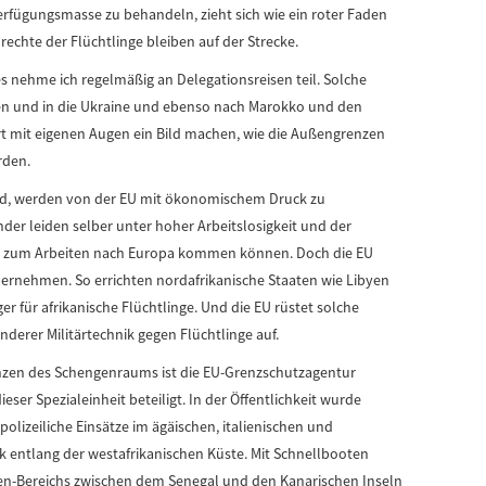
rfügungsmasse zu behandeln, zieht sich wie ein roter Faden
rechte der Flüchtlinge bleiben auf der Strecke.
 nehme ich regelmäßig an Delegationsreisen teil. Solche
en und in die Ukraine und ebenso nach Marokko und den
rt mit eigenen Augen ein Bild machen, wie die Außengrenzen
rden.
sind, werden von der EU mit ökonomischem Druck zu
r leiden selber unter hoher Arbeitslosigkeit und der
gal zum Arbeiten nach Europa kommen können. Doch die EU
bernehmen. So errichten nordafrikanische Staaten wie Libyen
r für afrikanische Flüchtlinge. Und die EU rüstet solche
derer Militärtechnik gegen Flüchtlinge auf.
nzen des Schengenraums ist die EU-Grenzschutzagentur
eser Spezialeinheit beteiligt. In der Öffentlichkeit wurde
olizeiliche Einsätze im ägäischen, italienischen und
 entlang der westafrikanischen Küste. Mit Schnellbooten
len-Bereichs zwischen dem Senegal und den Kanarischen Inseln