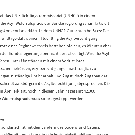
 hat das UN-Flüchtlingskommissariat (UNHCR) in einem
ie Asyl-Widerrufspraxis der Bundesregierung scharf kritisiert
ngskonvention erklärt. In dem UNHCR-Gutachten heißt es: Der
Grundlage dafür, einem Flüchtling die Asylberechtigung
rotz eines Regimewechsels bestehen bleiben, es könnten aber
der Bundesregierung aber nicht berücksichtigt. Wird die Asyl-
fenen unter Umständen mit einem Verlust ihres
eutschen Behörden, Asylberechtigungen nachträglich zu
ingen in ständige Unsicherheit und Angst. Nach Angaben des
ischen Staatsbürgern die Asylberechtigung abgesprochen. Die
m April erklärt, noch in diesem Jahr insgesamt 42.000
se Widerrufspraxis muss sofort gestoppt werden!
en!
 solidarisch ist mit den Ländern des Südens und Ostens.
bekämpft und internationale Freizügigkeit erkämpft werden.