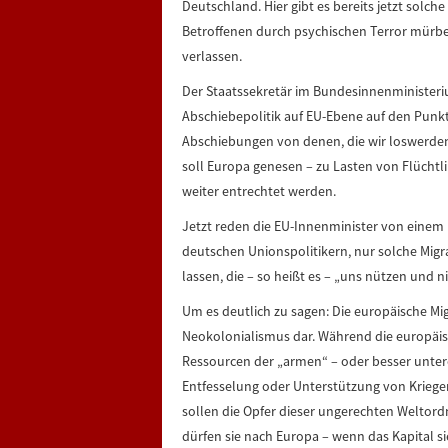
Deutschland. Hier gibt es bereits jetzt solch
Betroffenen durch psychischen Terror mürbe 
verlassen.
Der Staatssekretär im Bundesinnenministeriu
Abschiebepolitik auf EU-Ebene auf den Punkt
Abschiebungen von denen, die wir loswerden
soll Europa genesen – zu Lasten von Flüchtl
weiter entrechtet werden.
Jetzt reden die EU-Innenminister von einem
deutschen Unionspolitikern, nur solche Mig
lassen, die – so heißt es – „uns nützen und n
Um es deutlich zu sagen: Die europäische Mig
Neokolonialismus dar. Während die europäisc
Ressourcen der „armen“ – oder besser unter
Entfesselung oder Unterstützung von Kriegen
sollen die Opfer dieser ungerechten Weltordn
dürfen sie nach Europa – wenn das Kapital si