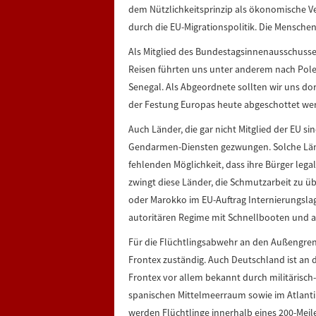
dem Nützlichkeitsprinzip als ökonomische Ve
durch die EU-Migrationspolitik. Die Menschen
Als Mitglied des Bundestagsinnenausschusses
Reisen führten uns unter anderem nach Pol
Senegal. Als Abgeordnete sollten wir uns do
der Festung Europas heute abgeschottet we
Auch Länder, die gar nicht Mitglied der EU 
Gendarmen-Diensten gezwungen. Solche Lände
fehlenden Möglichkeit, dass ihre Bürger le
zwingt diese Länder, die Schmutzarbeit zu ü
oder Marokko im EU-Auftrag Internierungslage
autoritären Regime mit Schnellbooten und an
Für die Flüchtlingsabwehr an den Außengre
Frontex zuständig. Auch Deutschland ist an di
Frontex vor allem bekannt durch militärisch-p
spanischen Mittelmeerraum sowie im Atlantik
werden Flüchtlinge innerhalb eines 200-Mei