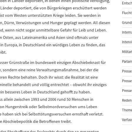
den in Länder deportiert, in denen ihnen politische Verfolgung,
Entsch
 Länder deportiert, die von Bürgerkriegen erschüttert werden
Flucht
st vom Westen unterstützten Kriege leiden. Sie werden in
en, Dürre, Verwüstungen und Hunger geplagt werden. All diesen
Grund-
d, wenn nicht sogar unmittelbare Gefahr für Leib und Leben.
Intern
 Osten, aus Lateinamerika und Asien sind oftmals unter
Interv
in Europa, in Deutschland ein würdiges Leben zu finden, das
ibt.
Milita
Parlam
Neusser Grünstraße im bundesweit einzigen Abschiebeknast für
rafe, sondern eine reine Verwaltungsmaßnahme, bei der die
Presse
eren Rechte behalten. Doch ihr wisst: die Realität ist eine
Presse
nelle behandelt und völlig entrechtet – obwohl ihr einziges
Presse
ein besseres Leben in Deutschland gehofft zu haben.
ss allein zwischen 1993 und 2006 rund 50 Menschen in
Reden
von Hungerstreik oder Selbstmordversuchen ums Leben
Them
haben sich bei Selbsttötungsversuchen ernsthaft verletzt.
Verfas
e Abschiebepolitik die Betroffenen treibt.
us der Abschaffung des Asylrechts durch den so genannten