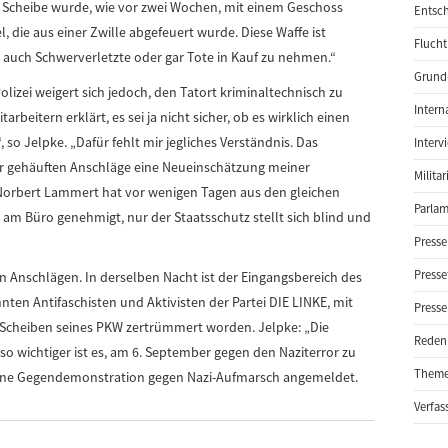
 Scheibe wurde, wie vor zwei Wochen, mit einem Geschoss
Entsch
, die aus einer Zwille abgefeuert wurde. Diese Waffe ist
Flucht
t auch Schwerverletzte oder gar Tote in Kauf zu nehmen.“
Grund-
izei weigert sich jedoch, den Tatort kriminaltechnisch zu
Intern
eitern erklärt, es sei ja nicht sicher, ob es wirklich einen
 so Jelpke. „Dafür fehlt mir jegliches Verständnis. Das
Interv
 gehäuften Anschläge eine Neueinschätzung meiner
Milita
Norbert Lammert hat vor wenigen Tagen aus den gleichen
Parlam
m Büro genehmigt, nur der Staatsschutz stellt sich blind und
Presse
Presse
on Anschlägen. In derselben Nacht ist der Eingangsbereich des
n Antifaschisten und Aktivisten der Partei DIE LINKE, mit
Presse
Scheiben seines PKW zertrümmert worden. Jelpke: „Die
Reden
o wichtiger ist es, am 6. September gegen den Naziterror zu
Them
 eine Gegendemonstration gegen Nazi-Aufmarsch angemeldet.
Verfas