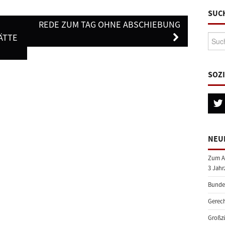
SUC
REDE ZUM TAG OHNE ABSCHIEBUNG
ÄTTE
Suche
SOZ
NEU
Zum A
3 Jahr
Bundes
Gerech
Großzü