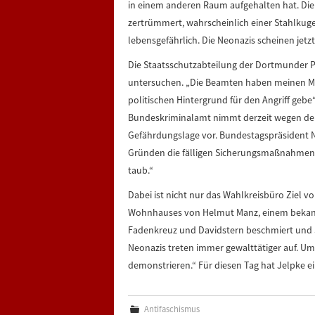
in einem anderen Raum aufgehalten hat. Die
zertrümmert, wahrscheinlich einer Stahlkugel
lebensgefährlich. Die Neonazis scheinen jetz
Die Staatsschutzabteilung der Dortmunder Pol
untersuchen. „Die Beamten haben meinen Mitarb
politischen Hintergrund für den Angriff gebe“,
Bundeskriminalamt nimmt derzeit wegen der
Gefährdungslage vor. Bundestagspräsident 
Gründen die fälligen Sicherungsmaßnahmen a
taub.“
Dabei ist nicht nur das Wahlkreisbüro Ziel v
Wohnhauses von Helmut Manz, einem bekannte
Fadenkreuz und Davidstern beschmiert und 
Neonazis treten immer gewalttätiger auf. Ums
demonstrieren.“ Für diesen Tag hat Jelpke
Antifaschismus