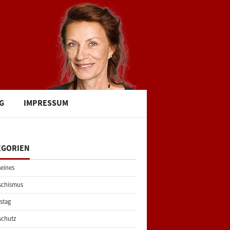
G
IMPRESSUM
EGORIEN
eines
schismus
stag
schutz