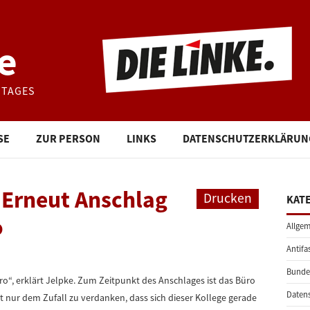
e
STAGES
SE
ZUR PERSON
LINKS
DATENSCHUTZERKLÄRUN
 Erneut Anschlag
Drucken
KAT
o
Allgem
Antifa
Bunde
üro“, erklärt Jelpke. Zum Zeitpunkt des Anschlages ist das Büro
Daten
t nur dem Zufall zu verdanken, dass sich dieser Kollege gerade