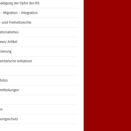
ädigung der Opfer des NS
 – Migration – Integration
 und Freiheitsrechte
ationalismus
iews/ Artikel
risierung
entarische Initiativen
fotos
mitteilungen
en
sungsschutz