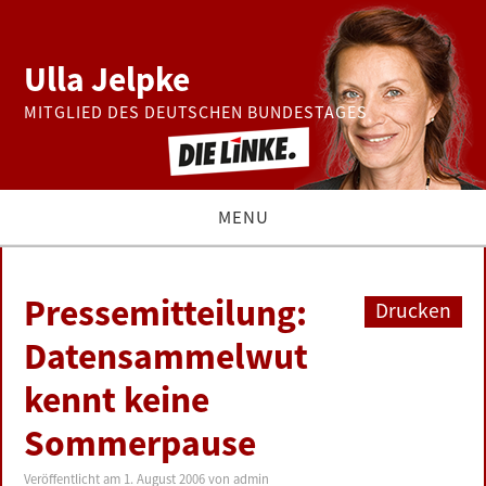
Ulla Jelpke
MITGLIED DES DEUTSCHEN BUNDESTAGES
MENU
THEMEN
Pressemitteilung:
Drucken
BUNDESTAG
Datensammelwut
kennt keine
PRESSE
Sommerpause
ZUR PERSON
Veröffentlicht am
1. August 2006
von
admin