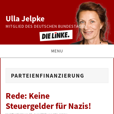
Ulla Jelpke
MITGLIED DES DEUTSCHEN BUNDESTAGES
MENU
THEMEN
PARTEIENFINANZIERUNG
BUNDESTAG
PRESSE
Rede: Keine
Steuergelder für Nazis!
ZUR PERSON