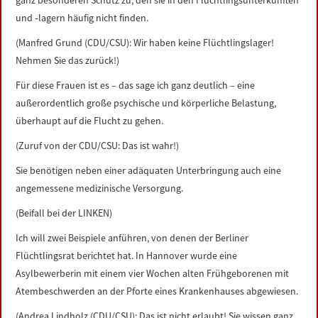
ganz besonderen Schutz zu, den sie in den Flüchtlingsunterkünften
und ‑lagern häufig nicht finden.
(Manfred Grund (CDU/CSU): Wir haben keine Flüchtlingslager!
Nehmen Sie das zurück!)
Für diese Frauen ist es – das sage ich ganz deutlich – eine
außerordentlich große psychische und körperliche Belastung,
überhaupt auf die Flucht zu gehen.
(Zuruf von der CDU/CSU: Das ist wahr!)
Sie benötigen neben einer adäquaten Unterbringung auch eine
angemessene medizinische Versorgung.
(Beifall bei der LINKEN)
Ich will zwei Beispiele anführen, von denen der Berliner
Flüchtlingsrat berichtet hat. In Hannover wurde eine
Asylbewerberin mit einem vier Wochen alten Frühgeborenen mit
Atembeschwerden an der Pforte eines Krankenhauses abgewiesen.
(Andrea Lindholz (CDU/CSU): Das ist nicht erlaubt! Sie wissen ganz