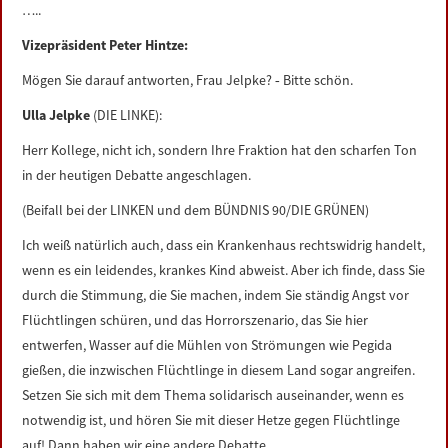
…..
Vizepräsident Peter Hintze:
Mögen Sie darauf antworten, Frau Jelpke? ‑ Bitte schön.
Ulla Jelpke
(DIE LINKE):
Herr Kollege, nicht ich, sondern Ihre Fraktion hat den scharfen Ton
in der heutigen Debatte angeschlagen.
(Beifall bei der LINKEN und dem BÜNDNIS 90/DIE GRÜNEN)
Ich weiß natürlich auch, dass ein Krankenhaus rechtswidrig handelt,
wenn es ein leidendes, krankes Kind abweist. Aber ich finde, dass Sie
durch die Stimmung, die Sie machen, indem Sie ständig Angst vor
Flüchtlingen schüren, und das Horrorszenario, das Sie hier
entwerfen, Wasser auf die Mühlen von Strömungen wie Pegida
gießen, die inzwischen Flüchtlinge in diesem Land sogar angreifen.
Setzen Sie sich mit dem Thema solidarisch auseinander, wenn es
notwendig ist, und hören Sie mit dieser Hetze gegen Flüchtlinge
auf! Dann haben wir eine andere Debatte.