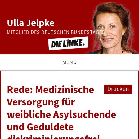
Ulla Jelpke
MITGLIED DES DEUTSCHEN BUNDESTAGES
MENU
THEMEN
Rede: Medizinische
Drucken
BUNDESTAG
Versorgung für
weibliche Asylsuchende
PRESSE
und Geduldete
ZUR PERSON