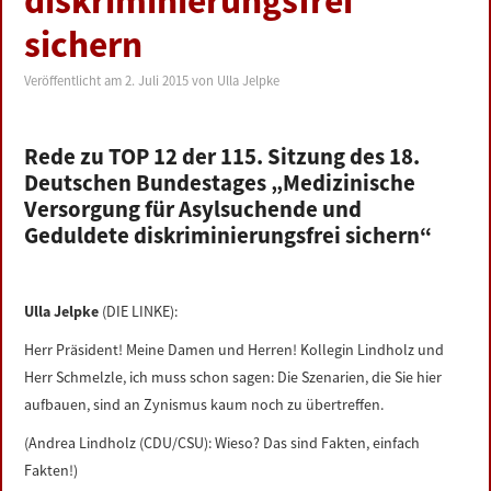
diskriminierungsfrei
LINKS
sichern
DATENSCHUTZERKLÄRUNG
Veröffentlicht am
2. Juli 2015
von
Ulla Jelpke
IMPRESSUM
Rede zu TOP 12 der 115. Sitzung des 18.
Deutschen Bundestages „Medizinische
Versorgung für Asylsuchende und
Geduldete diskriminierungsfrei sichern“
Ulla Jelpke
(DIE LINKE):
Herr Präsident! Meine Damen und Herren! Kollegin Lindholz und
Herr Schmelzle, ich muss schon sagen: Die Szenarien, die Sie hier
aufbauen, sind an Zynismus kaum noch zu übertreffen.
(Andrea Lindholz (CDU/CSU): Wieso? Das sind Fakten, einfach
Fakten!)