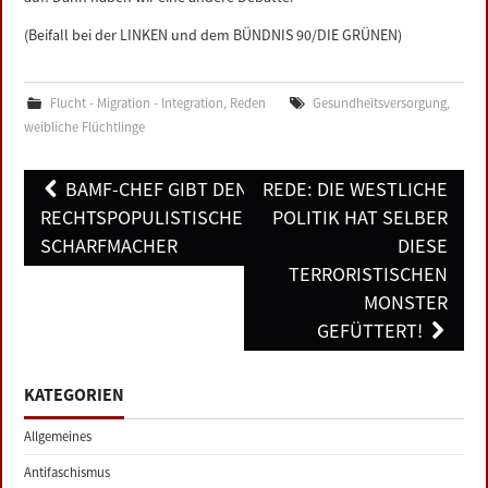
(Beifall bei der LINKEN und dem BÜNDNIS 90/DIE GRÜNEN)
Flucht - Migration - Integration
,
Reden
Gesundheitsversorgung
,
weibliche Flüchtlinge
Post
BAMF-CHEF GIBT DEN
REDE: DIE WESTLICHE
navigation
RECHTSPOPULISTISCHEN
POLITIK HAT SELBER
SCHARFMACHER
DIESE
TERRORISTISCHEN
MONSTER
GEFÜTTERT!
KATEGORIEN
Allgemeines
Antifaschismus