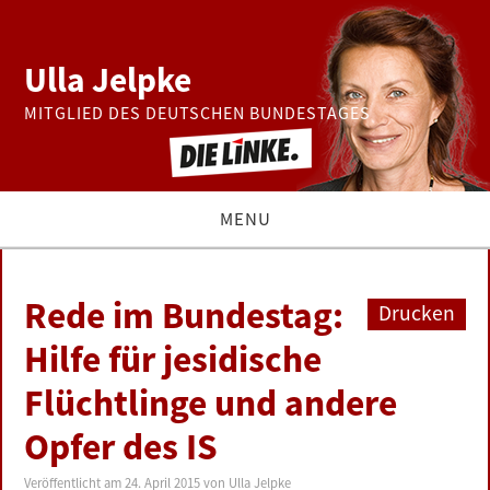
Ulla Jelpke
MITGLIED DES DEUTSCHEN BUNDESTAGES
MENU
THEMEN
Rede im Bundestag:
Drucken
BUNDESTAG
Hilfe für jesidische
Flüchtlinge und andere
PRESSE
Opfer des IS
ZUR PERSON
Veröffentlicht am
24. April 2015
von
Ulla Jelpke