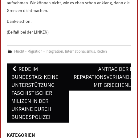
aufnehmen. Wir können nicht, wie es eben schon anklang, dann die
Grenzen dichtmachen.
Danke schön.
(Beifall bei der LINKEN)
Flucht - Migration - Integration
,
Internationalismus
,
Reden
Post
REDE IM
ANTRAG DER LI
navigation
BUNDESTAG: KEINE
REPARATIONSVERHANDLU
UNTERSTÜTZUNG
MIT GRIECHENLAN
FASCHISTISCHER
MILIZEN IN DER
UKRAINE DURCH
BUNDESPOLIZEI
KATEGORIEN