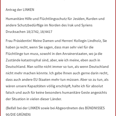
LINKS
Antrag der LINKEN
DATENSCHUTZERKLÄRUNG
Humanitäre Hilfe und Flüchtlingsschutz für Jesiden, Kurden und
andere Schutzbedürftige im Norden des Irak und Syriens
Drucksachen 18/2742, 18/4417
IMPRESSUM
Frau Präsidentin! Meine Damen und Herren! Kollegin Lindholz, Sie
haben ja recht, wenn Sie sagen, dass man sehr viel für die
Flüchtlinge tun muss, sowohl in den Anrainerstaaten, wo ja die
Zustände katastrophal sind, aber, wie ich meine, eben auch in
Deutschland. Man sollte nicht immer so tun, als wenn Deutschland
nicht mehr machen könnte. Ich gebe Ihnen auch gerne darin recht,
dass auch andere EU-Staaten mehr tun müssen. Aber so zu tun, als
wären unsere Kapazitäten völlig erschöpft, halte ich für absolut
falsch und auch für keine besonders humanitäre Geste angesichts
der Situation in vielen dieser Länder.
(Beifall bei der LINKEN sowie bei Abgeordneten des BÜNDNISSES
90/DIE GRÜNEN)