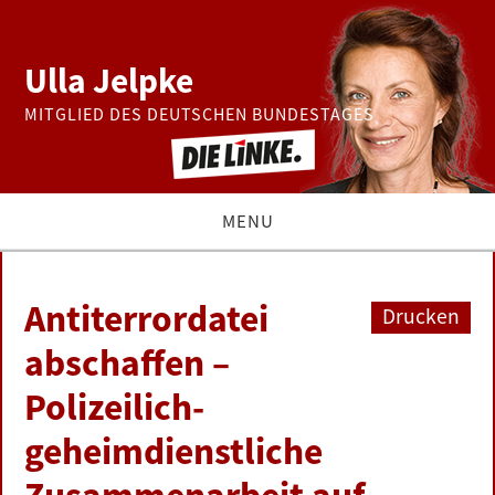
Ulla Jelpke
MITGLIED DES DEUTSCHEN BUNDESTAGES
MENU
THEMEN
Antiterrordatei
Drucken
BUNDESTAG
abschaffen –
Polizeilich-
PRESSE
geheimdienstliche
ZUR PERSON