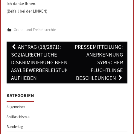
Ich danke Ihnen.
(Beifall bei der LINKEN)
Grund- und Freiheitsrechte
Post
ANTRAG (18/2871):
PRESSEMITTEILUNG:
navigation
SOZIALRECHTLICHE
ANERKENNUNG
DISKRIMINIERUNG BEENDEN –
SYRISCHER
ASYLBEWERBERLEISTUNGSGESETZ
FLÜCHTLINGE
AUFHEBEN
BESCHLEUNIGEN
KATEGORIEN
Allgemeines
Antifaschismus
Bundestag