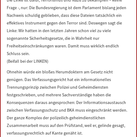
Die Linke ist dafür, Terrorismus und Nazis zu bekämpfen – keine
Frage -, nur: Die Bundesregierung ist dem Parlament bislang jeden
Nachweis schuldig geblieben, dass diese Dateien tatsächlich ein
effektives Instrument gegen den Terror sind. Deswegen sagt die
Linke: Wir hatten in den letzten Jahren schon viel zu viele
sogenannte Sicherheitsgesetze, die in Wahrheit nur
Freiheitseinschränkungen waren. Damit muss wirklich endlich
Schluss sein.
(Beifall bei der LINKEN)
Ohnehin würde ein bloßes Herumdoktern am Gesetz nicht
genügen. Das Verfassungsgericht hat ein informationelles
Trennungsprinzip zwischen Polizei und Geheimdiensten
festgeschrieben, und mehrere Sachverständige haben die
Konsequenzen daraus angesprochen: Der Informationsaustausch
zwischen Verfassungsschutz und BKA muss eingeschränkt werden.
Der ganze Komplex der polizeilich-geheimdienstlichen
Zusammenarbeit muss auf den Prüfstand, weil er, gelinde gesagt,
verfassungsrechtlich auf Kante genäht ist.