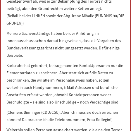
Gesetzentwurf ab, weil er zur Bekämpfung des Terrors nichts
beiträgt, aber den Grundrechten weitere Ketten anlegt.
(Beifall bei der LINKEN sowie der Abg. Irene Mihalic (BÜNDNIS 90/DIE
GRÜNEN))
Mehrere Sachverständige haben bei der Anhörung im
Innenausschuss schon darauf hingewiesen, dass die Vorgaben des
Bundesverfassungsgerichts nicht umgesetzt werden. Dafür einige
Beispiele:
Karlsruhe hat gefordert, bei sogenannten Kontaktpersonen nur die
Elementardaten zu speichern. Aber statt sich auf die Daten zu
beschränken, die wir alle im Personalausweis haben, sollen
weiterhin auch Handynummern, E-Mail-Adressen und berufliche
Anschriften erfasst werden, obwohl Kontaktpersonen weder
Beschuldigte – sie sind also Unschuldige – noch Verdächtige sind.
(Clemens Binninger (CDU/CSU): Aber ich muss sie doch erreichen
können! Da brauche ich die Telefonnummern, Frau Kollegin!)
Weiterhin sollen Personen gespeichert werden, die eine den Terror