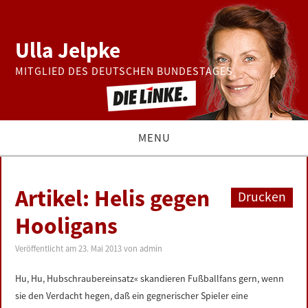
Ulla Jelpke
MITGLIED DES DEUTSCHEN BUNDESTAGES
MENU
THEMEN
Artikel: Helis gegen
Drucken
BUNDESTAG
Hooligans
PRESSE
Veröffentlicht am
23. Mai 2013
von
admin
Hu, Hu, Hubschraubereinsatz« skandieren Fußballfans gern, wenn
ZUR PERSON
sie den Verdacht hegen, daß ein gegnerischer Spieler eine