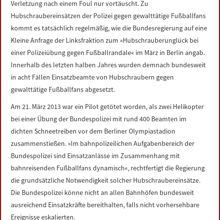
Verletzung nach einem Foul nur vortäuscht. Zu
LINKS
Hubschraubereinsätzen der Polizei gegen gewalttätige Fußballfans
kommt es tatsächlich regelmäßig, wie die Bundesregierung auf eine
DATENSCHUTZERKLÄRUNG
Kleine Anfrage der Linksfraktion zum »Hubschrauberunglück bei
einer Polizeiübung gegen Fußballrandale« im März in Berlin angab.
IMPRESSUM
Innerhalb des letzten halben Jahres wurden demnach bundesweit
in acht Fällen Einsatzbeamte von Hubschraubern gegen
gewalttätige Fußballfans abgesetzt.
Am 21. März 2013 war ein Pilot getötet worden, als zwei Helikopter
bei einer Übung der Bundespolizei mit rund 400 Beamten im
dichten Schneetreiben vor dem Berliner Olympiastadion
zusammenstießen. »Im bahnpolizeilichen Aufgabenbereich der
Bundespolizei sind Einsatzanlässe im Zusammenhang mit
bahnreisenden Fußballfans dynamisch«, rechtfertigt die Regierung
die grundsätzliche Notwendigkeit solcher Hubschraubereinsätze.
Die Bundespolizei könne nicht an allen Bahnhöfen bundesweit
ausreichend Einsatzkräfte bereithalten, falls nicht vorhersehbare
Ereignisse eskalierten.