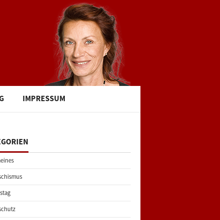
G
IMPRESSUM
EGORIEN
eines
schismus
stag
schutz