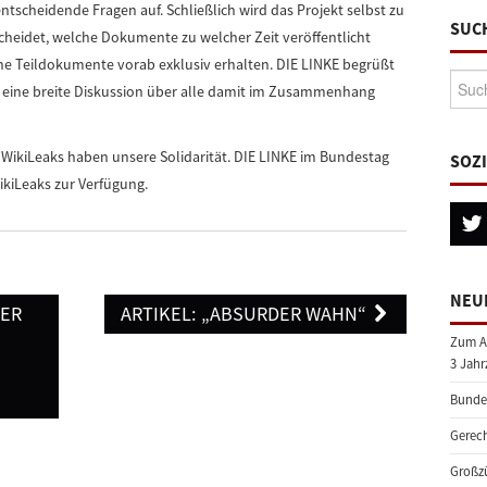
ntscheidende Fragen auf. Schließlich wird das Projekt selbst zu
SUC
cheidet, welche Dokumente zu welcher Zeit veröffentlicht
e Teildokumente vorab exklusiv erhalten. DIE LINKE begrüßt
Suche
 eine breite Diskussion über alle damit im Zusammenhang
WikiLeaks haben unsere Solidarität. DIE LINKE im Bundestag
SOZ
WikiLeaks zur Verfügung.
NEU
TER
ARTIKEL: „ABSURDER WAHN“
Zum A
3 Jahr
Bundes
Gerech
Großzü