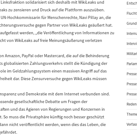
 Linksfraktion solidarisiert sich deshalb mit WikiLeaks und
Entsch
eaks zu zensieren und Druck auf die Plattform auszuüben.
Flucht
er UN-Hochkommissarin für Menschenrechte, Navi Pillay an, die
Grund-
chterungsversuche gegen Partner von WikiLeaks geäußert hat.
ufgefasst werden, „die Veröffentlichung von Informationen zu
Intern
Recht von WikiLeaks auf freie Meinungsäußerung verletzen
Interv
Milita
 Amazon, PayPal oder Mastercard, die auf die Behinderung
hts globalisierten Zahlungsverkehrs stellt die Kündigung der
Parlam
ole im Geldzahlungssystem einen massiven Angriff auf das
Presse
reiheit dar. Diese Zensurversuche gegen WikiLeaks müssen
Presse
Transparenz und Demokratie mit dem Internet verbunden sind.
Presse
mfassende gesellschaftliche Debatte um Fragen der
Reden
aften und das Agieren von Regierungen und Konzernen in
Them
t. So muss die Privatsphäre künftig noch besser geschützt
nn nicht veröffentlicht werden, wenn dies das Leben, die
Verfas
gefährdet.