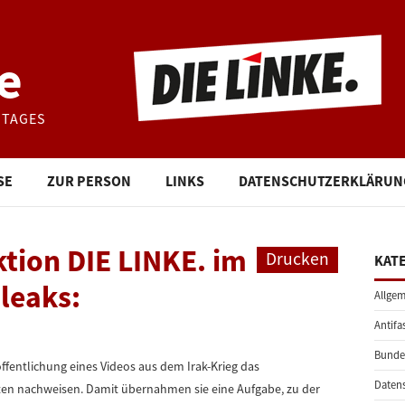
e
STAGES
SE
ZUR PERSON
LINKS
DATENSCHUTZERKLÄRUN
ktion DIE LINKE. im
Drucken
KAT
leaks:
Allgem
Antifa
Bunde
ffentlichung eines Videos aus dem Irak-Krieg das
Daten
ten nachweisen. Damit übernahmen sie eine Aufgabe, zu der