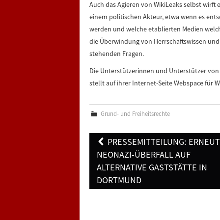
Auch das Agieren von WikiLeaks selbst wirft e
einem politischen Akteur, etwa wenn es ents
werden und welche etablierten Medien welch
die Überwindung von Herrschaftswissen und
stehenden Fragen.
Die Unterstützerinnen und Unterstützer von 
stellt auf ihrer Internet-Seite Webspace für 
Grund- und Freiheitsrechte
Post
PRESSEMITTEILUNG: ERNEU
navigation
NEONAZI-ÜBERFALL AUF
ALTERNATIVE GASTSTÄTTE IN
DORTMUND