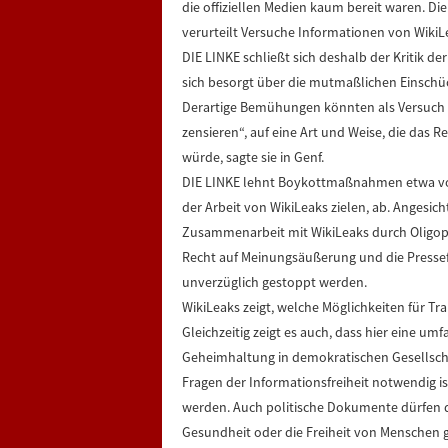
die offiziellen Medien kaum bereit waren. Die
verurteilt Versuche Informationen von WikiL
DIE LINKE schließt sich deshalb der Kritik d
sich besorgt über die mutmaßlichen Einschü
Derartige Bemühungen könnten als Versuch a
zensieren“, auf eine Art und Weise, die das 
würde, sagte sie in Genf.
DIE LINKE lehnt Boykottmaßnahmen etwa von
der Arbeit von WikiLeaks zielen, ab. Angesic
Zusammenarbeit mit WikiLeaks durch Oligop
Recht auf Meinungsäußerung und die Pressef
unverzüglich gestoppt werden.
WikiLeaks zeigt, welche Möglichkeiten für 
Gleichzeitig zeigt es auch, dass hier eine u
Geheimhaltung in demokratischen Gesellsch
Fragen der Informationsfreiheit notwendig is
werden. Auch politische Dokumente dürfen da
Gesundheit oder die Freiheit von Menschen 