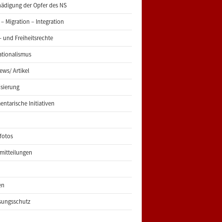
ädigung der Opfer des NS
 – Migration – Integration
 und Freiheitsrechte
ationalismus
iews/ Artikel
risierung
entarische Initiativen
fotos
mitteilungen
en
sungsschutz