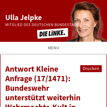
Ulla Jelpke
MITGLIED DES DEUTSCHEN BUNDESTAGES
MENU
THEMEN
Antwort Kleine
Drucken
BUNDESTAG
Anfrage (17/1471):
Bundeswehr
PRESSE
unterstützt weiterhin
ZUR PERSON