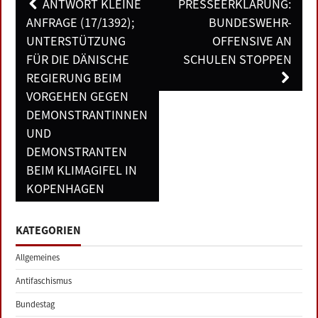
Post
ANTWORT KLEINE
PRESSEERKLÄRUNG:
navigation
ANFRAGE (17/1392);
BUNDESWEHR-
UNTERSTÜTZUNG
OFFENSIVE AN
FÜR DIE DÄNISCHE
SCHULEN STOPPEN
REGIERUNG BEIM
VORGEHEN GEGEN
DEMONSTRANTINNEN
UND
DEMONSTRANTEN
BEIM KLIMAGIFEL IN
KOPENHAGEN
KATEGORIEN
Allgemeines
Antifaschismus
Bundestag