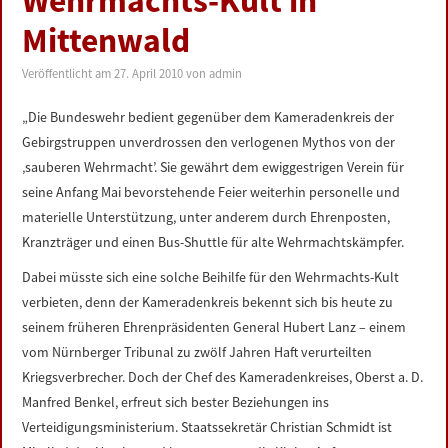
Wehrmachts-Kult in
LINKS
Mittenwald
DATENSCHUTZERKLÄRUNG
Veröffentlicht am
27. April 2010
von
admin
„Die Bundeswehr bedient gegenüber dem Kameradenkreis der
IMPRESSUM
Gebirgstruppen unverdrossen den verlogenen Mythos von der
‚sauberen Wehrmacht’. Sie gewährt dem ewiggestrigen Verein für
seine Anfang Mai bevorstehende Feier weiterhin personelle und
materielle Unterstützung, unter anderem durch Ehrenposten,
Kranzträger und einen Bus-Shuttle für alte Wehrmachtskämpfer.
Dabei müsste sich eine solche Beihilfe für den Wehrmachts-Kult
verbieten, denn der Kameradenkreis bekennt sich bis heute zu
seinem früheren Ehrenpräsidenten General Hubert Lanz – einem
vom Nürnberger Tribunal zu zwölf Jahren Haft verurteilten
Kriegsverbrecher. Doch der Chef des Kameradenkreises, Oberst a. D.
Manfred Benkel, erfreut sich bester Beziehungen ins
Verteidigungsministerium. Staatssekretär Christian Schmidt ist