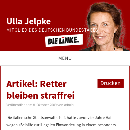
Ulla Jelpke
MITGLIED DES DEUTSCHEN BUNDESTAGES
MENU
THEMEN
Artikel: Retter
Drucken
BUNDESTAG
bleiben straffrei
PRESSE
Veröffentlicht am
8. Oktober 2009
von
admin
Die italienische Staatsanwaltschaft hatte zuvor vier Jahre Haft
ZUR PERSON
wegen »Beihilfe zur illegalen Einwanderung in einem besonders