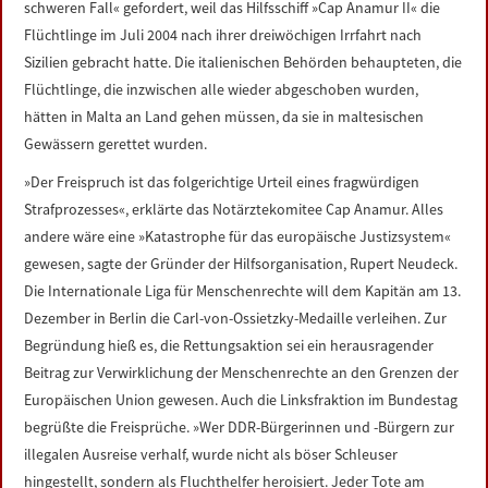
schweren Fall« gefordert, weil das Hilfsschiff »Cap Anamur II« die
LINKS
Flüchtlinge im Juli 2004 nach ihrer dreiwöchigen Irrfahrt nach
Sizilien gebracht hatte. Die italienischen Behörden behaupteten, die
DATENSCHUTZERKLÄRUNG
Flüchtlinge, die inzwischen alle wieder abgeschoben wurden,
hätten in Malta an Land gehen müssen, da sie in maltesischen
IMPRESSUM
Gewässern gerettet wurden.
»Der Freispruch ist das folgerichtige Urteil eines fragwürdigen
Strafprozesses«, erklärte das Notärztekomitee Cap Anamur. Alles
andere wäre eine »Katastrophe für das europäische Justizsystem«
gewesen, sagte der Gründer der Hilfsorganisation, Rupert Neudeck.
Die Internationale Liga für Menschenrechte will dem Kapitän am 13.
Dezember in Berlin die Carl-von-Ossietzky-Medaille verleihen. Zur
Begründung hieß es, die Rettungsaktion sei ein herausragender
Beitrag zur Verwirklichung der Menschenrechte an den Grenzen der
Europäischen Union gewesen. Auch die Linksfraktion im Bundestag
begrüßte die Freisprüche. »Wer DDR-Bürgerinnen und -Bürgern zur
illegalen Ausreise verhalf, wurde nicht als böser Schleuser
hingestellt, sondern als Fluchthelfer heroisiert. Jeder Tote am