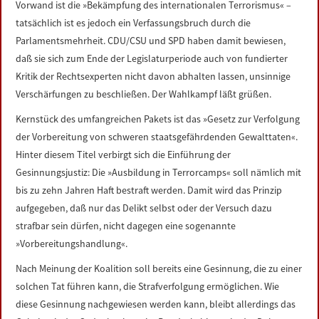
Vorwand ist die »Bekämpfung des internationalen Terrorismus« –
LINKS
tatsächlich ist es jedoch ein Verfassungsbruch durch die
Parlamentsmehrheit. CDU/CSU und SPD haben damit bewiesen,
DATENSCHUTZERKLÄRUNG
daß sie sich zum Ende der Legislaturperiode auch von fundierter
Kritik der Rechtsexperten nicht davon abhalten lassen, unsinnige
IMPRESSUM
Verschärfungen zu beschließen. Der Wahlkampf läßt grüßen.
Kernstück des umfangreichen Pakets ist das »Gesetz zur Verfolgung
der Vorbereitung von schweren staatsgefährdenden Gewalttaten«.
Hinter diesem Titel verbirgt sich die Einführung der
Gesinnungsjustiz: Die »Ausbildung in Terrorcamps« soll nämlich mit
bis zu zehn Jahren Haft bestraft werden. Damit wird das Prinzip
aufgegeben, daß nur das Delikt selbst oder der Versuch dazu
strafbar sein dürfen, nicht dagegen eine sogenannte
»Vorbereitungshandlung«.
Nach Meinung der Koalition soll bereits eine Gesinnung, die zu einer
solchen Tat führen kann, die Strafverfolgung ermöglichen. Wie
diese Gesinnung nachgewiesen werden kann, bleibt allerdings das