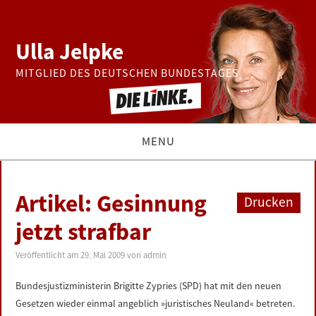
Ulla Jelpke
MITGLIED DES DEUTSCHEN BUNDESTAGES
MENU
THEMEN
Artikel: Gesinnung
Drucken
BUNDESTAG
jetzt strafbar
PRESSE
Veröffentlicht am
29. Mai 2009
von
admin
Bundesjustizministerin Brigitte Zypries (SPD) hat mit den neuen
ZUR PERSON
Gesetzen wieder einmal angeblich »juristisches Neuland« betreten.