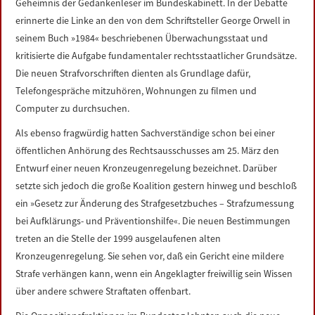
Geheimnis der Gedankenleser im Bundeskabinett. In der Debatte
erinnerte die Linke an den von dem Schriftsteller George Orwell in
seinem Buch »1984« beschriebenen Überwachungsstaat und
kritisierte die Aufgabe fundamentaler rechtsstaatlicher Grundsätze.
Die neuen Strafvorschriften dienten als Grundlage dafür,
Telefongespräche mitzuhören, Wohnungen zu filmen und
Computer zu durchsuchen.
Als ebenso fragwürdig hatten Sachverständige schon bei einer
öffentlichen Anhörung des Rechtsausschusses am 25. März den
Entwurf einer neuen Kronzeugenregelung bezeichnet. Darüber
setzte sich jedoch die große Koalition gestern hinweg und beschloß
ein »Gesetz zur Änderung des Strafgesetzbuches – Strafzumessung
bei Aufklärungs- und Präventionshilfe«. Die neuen Bestimmungen
treten an die Stelle der 1999 ausgelaufenen alten
Kronzeugenregelung. Sie sehen vor, daß ein Gericht eine mildere
Strafe verhängen kann, wenn ein Angeklagter freiwillig sein Wissen
über andere schwere Straftaten offenbart.