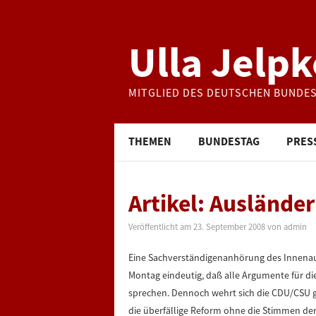
Ulla Jelpk
MITGLIED DES DEUTSCHEN BUNDE
THEMEN
BUNDESTAG
PRES
Artikel: Ausländer
Veröffentlicht am
23. September 2008
von
admin
Eine Sachverständigenanhörung des Innena
Montag eindeutig, daß alle Argumente für d
sprechen. Dennoch wehrt sich die CDU/CSU g
die überfällige Reform ohne die Stimmen de