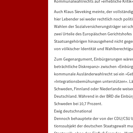
Kommunalwahlrechts auf »erhebliche Kritik«
Auch Klaus Sieveking meinte, der vollständi
hier Lebender sei weder rechtlich noch politi
Wahlen der Sozialversicherungsträger sei sch
zwei Urteile des Europäischen Gerichtshofes 
Staatsangehörigen hinausgehend nicht gegen
von völkischer Identität und Wahlberechtigu
Zum Gegenargument, Einbürgerungen wären be
beträchtliche Diskrepanz« zwischen »Einbür
kommunale Ausländerwahlrecht sei ein »Ge
»Integrationsbemühungen unterstützen«. 
Schweden, Finnland oder Niederlande weisen
Deutschland. Während in der BRD die Einbürg
Schweden bei 10,7 Prozent.
Ewig deutschnational
Dennoch behauptete der von der CDU/CSU be
tionssubjekt der deutschen Staatsgewalt mu