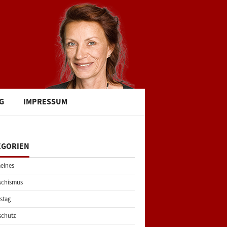
G
IMPRESSUM
EGORIEN
eines
schismus
stag
schutz