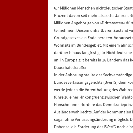
6,7 Millionen Menschen nichtdeutscher Staat
Prozent davon seit mehr als sechs Jahren. B
Millionen Angehörige von »Drittstaaten« d
teilnehmen. Diesem unhaltbaren Zustand will
Grundgesetzes ein Ende bereiten. Vorausse
Wohnsitz im Bundesgebiet. Mit einem ähnlich
darüber hinaus langfristig für Nichtdeutsch
an. In Europa gilt bereits in 18 Ländern da
Dauerhaft draußen
In der Anhörung stellte der Sachverständige
Bundesverfassungsgerichts (BverfG) dem ko
werde jedoch die Vorenthaltung des Wahlrecht
führe zu einer »Inkongruenz zwischen Wahlb
Hanschmann erfordere das Demokratieprinzi
Ausländerwahlrechts. Auf der kommunalen Eb
sogar ohne Verfassungsänderung möglich. Da
Daher sei die Forderung des BVerfG nach ei