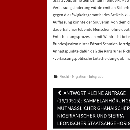
Staatsvolk, ohne den Einfluß Fremder«. Matth
Verfassungsänderung würde »mit an Sicherhe
gegen die ›Ewigkeitsgarantie‹ des Artikels 7
Auffassung könnte der Souverän, von dem doc
dauerhaft hier lebende Menschen ohne deuts
Entscheidungsprozessen mit Wahlrecht betei
Bundesjustizminister Edzard Schmidt-Jortzig
Anhaltspunkte dafür, daß die Karlsruher Rich
»verfassungspolitische Entscheidung«, ob ma
Flucht - Migration - Integration
Post
ANTWORT KLEINE ANFRAGE
navigation
(16/10515): SAMMELANHÖRUNG
MUTMASSLICHER GHANAISCHER, 
IGERIANISCHER UND SIERRA-L
EONISCHER STAATSANGEHÖRIG