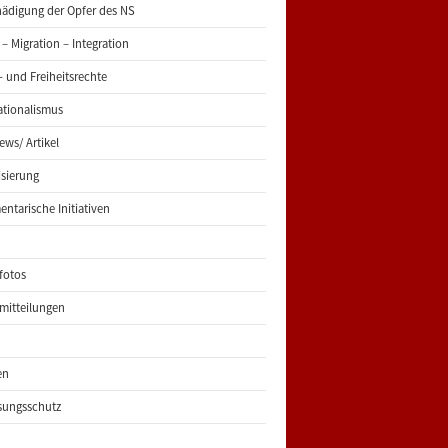
ädigung der Opfer des NS
 – Migration – Integration
 und Freiheitsrechte
ationalismus
iews/ Artikel
risierung
entarische Initiativen
fotos
mitteilungen
en
sungsschutz