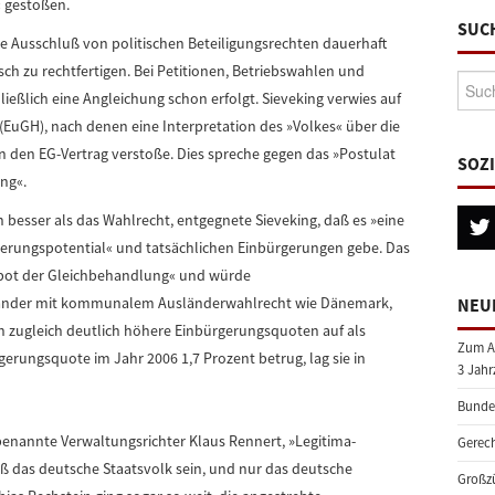
 gestoßen.
SUC
ge Ausschluß von politischen Beteiligungsrechten dauerhaft
sch zu rechtfertigen. Bei Petitionen, Betriebswahlen und
Suche
ließlich eine Angleichung schon erfolgt. Sieveking verwies auf
(EuGH), nach denen eine Interpretation des »Volkes« über die
 den EG-Vertrag verstoße. Dies spreche gegen das »Postulat
SOZ
ng«.
sser als das Wahlrecht, entgegnete Sieveking, daß es »eine
gerungspotential« und tatsächlichen Einbürgerungen gebe. Das
bot der Gleichbehandlung« und würde
Länder mit kommunalem Ausländerwahlrecht wie Dänemark,
NEU
 zugleich deutlich höhere Einbürgerungsquoten auf als
Zum A
erungsquote im Jahr 2006 1,7 Prozent betrug, lag sie in
3 Jahr
Bundes
nannte Verwaltungsrichter Klaus Rennert, »Legitima­
Gerech
ß das deutsche Staatsvolk sein, und nur das deutsche
Großzü