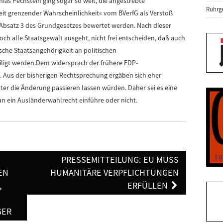
ias Pechstein ging sogar so weit, die angestrebte
Ruhrge
it grenzender Wahrscheinlichkeit« vom BVerfG als Verstoß
9 Absatz 3 des Grundgesetzes bewertet werden. Nach dieser
h alle Staatsgewalt ausgeht, nicht frei entscheiden, daß auch
che Staatsangehörigkeit an politischen
ligt werden.Dem widersprach der frühere FDP-
. Aus der bisherigen Rechtsprechung ergäben sich eher
ter die Änderung passieren lassen würden. Daher sei es eine
n ein Ausländerwahlrecht einführe oder nicht.
PRESSEMITTEILUNG: EU MUSS
EN
HUMANITÄRE VERPFLICHTUNGEN
N
ERFÜLLEN
ER