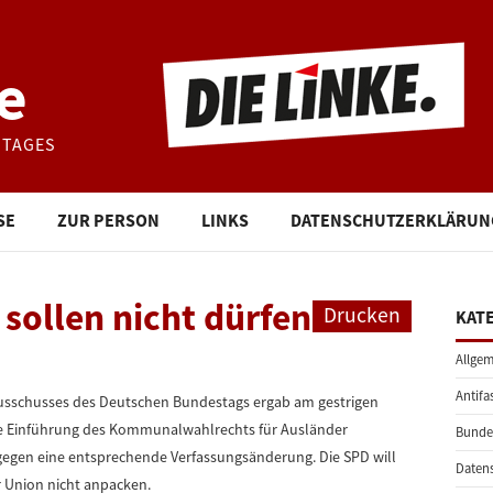
e
STAGES
SE
ZUR PERSON
LINKS
DATENSCHUTZERKLÄRUN
 sollen nicht dürfen
Drucken
KAT
Allgem
Antifa
usschusses des Deutschen Bundestags ergab am gestrigen
ie Einführung des Kommunalwahlrechts für Ausländer
Bunde
egen eine entsprechende Verfassungsänderung. Die SPD will
Daten
r Union nicht anpacken.