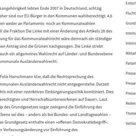
Entsch
sangehörigkeit lebten Ende 2007 in Deutschland, achtzig
Flucht
isher sind nur EU-Bürger in den Kommunen wahlberechtigt. 4,6
ürfen weder an Parlaments- noch an Kommunalwahlen
Grund-
 die Fraktion Die Linke mit einer Änderung des Artikels 28 des
Intern
tzung für das Kommunalwahlrecht wäre demnach ein ständiger
Interv
en Antrag sind die Grünen nachgezogen. Die Linke strebt
e auch ein allgemeines Wahlrecht auf Länder- und Bundesebene
Milita
s kommunale Ausländerwahlrecht.
Parlam
Presse
 Felix Hanschmann klar, daß die Rechtsprechung des
Presse
mmunalen Ausländerwahlrecht nicht entgegenstehe. Derzeit
s mit einer restriktiven Einbürgerungspolitik kombiniert. Dies
Presse
erechtigten und Herrschaftsunterworfenen auf Dauer«. Laut
Reden
p des Grundgesetzes sogar zwingend die Einführung des
Them
ene sei dies – anders als bei Bundes- und Landtagswahlen –
s Grundgesetz enthalte einen »offenen Demokratiebegriff«.
Verfas
ner Verfassungsänderung vor Einführung des