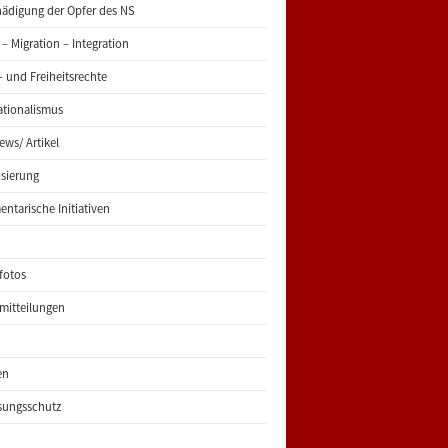
ädigung der Opfer des NS
 – Migration – Integration
 und Freiheitsrechte
ationalismus
iews/ Artikel
risierung
entarische Initiativen
fotos
mitteilungen
en
sungsschutz