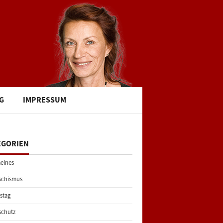
G
IMPRESSUM
EGORIEN
eines
schismus
stag
schutz