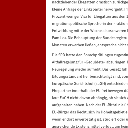
nachziehender Ehegatten drastisch zurückge
kleine Anfrage der Linkspartei hervorgeht.
Prozent weniger Visa für Ehegatten aus den 1
migrationspolitische Sprecherin der Fraktio
Entwicklung mitte der Woche als »schweren 
Familie«. Die Behauptung der Bundesregierung
Monaten erwerben ließen, entspreche nicht d
Die SPD hatte den Sprachprüfungen zugesti
Altfallregelung für »Geduldete« abzuringen.
Neuregelung wieder aufhebt. Das Gesetz füh
Bildungsstandard her benachteiligt sind, vo
Europäische Gerichtshof (EuGH) entschieden, 
Ehepartner innerhalb der EU frei bewegen dür
laut EuGH nicht davon abhängig, ob sie sich
aufgehalten haben. Nach der EU-Richtlinie üb
EU-Bürger das Recht, sich im Hoheitsgebiet 
wenn er dort erwerbstätig ist, studiert od
ausreichende Existenzmittel verfügt, um kei