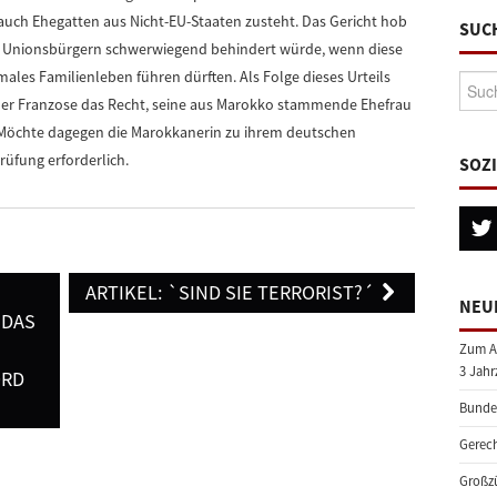
 auch Ehegatten aus Nicht-EU-Staaten zusteht. Das Gericht hob
SUC
on Unionsbürgern schwerwiegend behindert würde, wenn diese
ales Familienleben führen dürften. Als Folge dieses Urteils
Suche
nder Franzose das Recht, seine aus Marokko stammende Ehefrau
Möchte dagegen die Marokkanerin zu ihrem deutschen
rüfung erforderlich.
SOZ
ARTIKEL: `SIND SIE TERRORIST?´
NEU
 DAS
Zum A
3 Jahr
ORD
Bundes
Gerech
Großzü