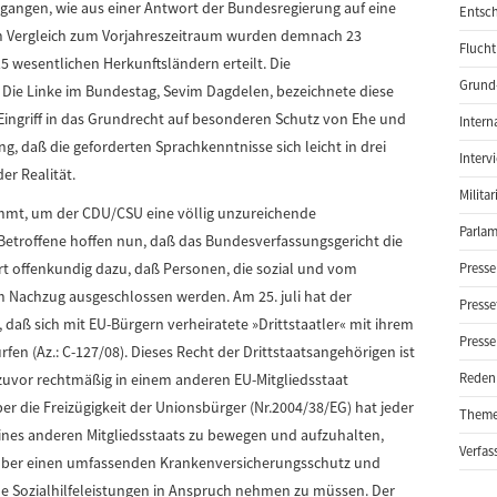
gangen, wie aus einer Antwort der Bundesregierung auf eine
Entsch
 Im Vergleich zum Vorjahreszeitraum wurden demnach 23
Flucht
5 wesentlichen Herkunftsländern erteilt. Die
Grund-
n Die Linke im Bundestag, Sevim Dagdelen, bezeichnete diese
Eingriff in das Grundrecht auf besonderen Schutz von Ehe und
Intern
, daß die geforderten Sprachkenntnisse sich leicht in drei
Interv
er Realität.
Milita
mmt, um der CDU/CSU eine völlig unzureichende
Parlam
 Betroffene hoffen nun, daß das Bundesverfassungsgericht die
rt offenkundig dazu, daß Personen, die sozial und vom
Presse
m Nachzug ausgeschlossen werden. Am 25. juli hat der
Presse
daß sich mit EU-Bürgern verheiratete »Drittstaatler« mit ihrem
Presse
fen (Az.: C-127/08). Dieses Recht der Drittstaatsangehörigen ist
 zuvor rechtmäßig in einem anderen EU-Mitgliedsstaat
Reden
er die Freizügigkeit der Unionsbürger (Nr.2004/38/EG) hat jeder
Them
eines anderen Mitgliedsstaats zu bewegen und aufzuhalten,
Verfas
er über einen umfassenden Krankenversicherungsschutz und
ne Sozialhilfeleistungen in Anspruch nehmen zu müssen. Der