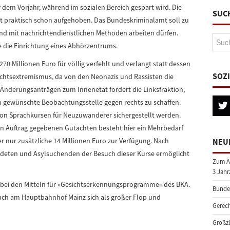
dem Vorjahr, während im sozialen Bereich gespart wird. Die
SUC
t praktisch schon aufgehoben. Das Bundeskriminalamt soll zu
nd mit nachrichtendienstlichen Methoden arbeiten dürfen.
Suche
die Einrichtung eines Abhörzentrums.
70 Millionen Euro für völlig verfehlt und verlangt statt dessen
SOZ
htsextremismus, da von den Neonazis und Rassisten die
t Änderungsanträgen zum Innenetat fordert die Linksfraktion,
 gewünschte Beobachtungsstelle gegen rechts zu schaffen.
von Sprachkursen für Neuzuwanderer sichergestellt werden.
n Auftrag gegebenen Gutachten besteht hier ein Mehrbedarf
ber nur zusätzliche 14 Millionen Euro zur Verfügung. Nach
NEU
uldeten und Asylsuchenden der Besuch dieser Kurse ermöglicht
Zum A
3 Jahr
n bei den Mitteln für »Gesichtserkennungsprogramme« des BKA.
Bundes
such am Hauptbahnhof Mainz sich als großer Flop und
Gerech
Großzü