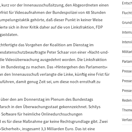
Entsch
, kurz vor der Innenausschußsitzung, den Abgeordneten einen
rfrist für Videoaufnahmen der Bundespolizei von 48 Stunden
Flucht
umpelungstaktik gehörte, daß dieser Punkt in keiner Weise
Grund-
rte sich in ihrer Kritik daher auf die von Linksfraktion, FDP
Intern
gastdaten.
Interv
chtfertigte das Vorgehen der Koalition am Dienstag im
esdatenschutzbeauftragte Peter Schaar von einer »Nacht-und-
Milita
i die Videoüberwachung ausgedehnt worden. Die Linksfraktion
Parlam
a im Bundestag zu machen. Das »Hintergehen des Parlaments«
Presse
an den Innenausschuß verlangte die Linke, künftig eine Frist für
Presse
führen, damit genug Zeit sei, um diese noch ernsthaft zu
Presse
, über den am Donnerstag im Plenum des Bundestags
Reden
n Marsch in den Überwachungsstaat gekennzeichnet. Schilys
Them
e Software für heimliche Onlinedurchsuchungen
Verfas
l es für diese Maßnahme gar keine Rechtsgrundlage gibt. Zwei
»Sicherheit«, insgesamt 3,3 Milliarden Euro. Das ist eine