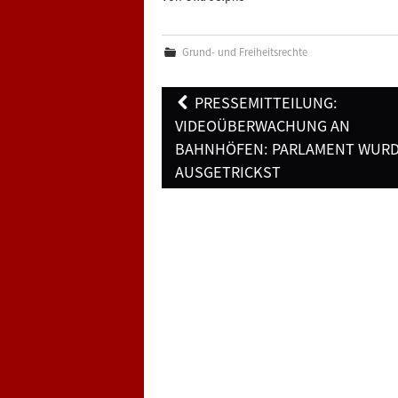
Grund- und Freiheitsrechte
Post
PRESSEMITTEILUNG:
navigation
VIDEOÜBERWACHUNG AN
BAHNHÖFEN: PARLAMENT WUR
AUSGETRICKST