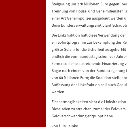
Steigerung um 270 Millionen Euro gegenüber 
Trennung von Polizei und Geheimdiensten is
einer Art Geheimpolizei ausgebaut werden u
Beim Bundesverwaltungsamt plant Schäuble 
Die Linksfraktion hält diese Verwendung der 2
ein Sofortprogramm zur Bekämpfung des Rec
größte Gefahr für die Sicherheit ausgehe. Mi
endlich die vom Bundestag schon vor Jahren
Ferner soll eine ausreichende Finanzierung 
Sogar nach einem von der Bundesregierung i
von 60 Millionen Euro; die Koalition stellt a
Auffassung der Linksfraktion soll auch Ged
werden.
Einsparmöglichkeiten sieht die Linksfraktio
Diese seien zu streichen, zumal der Feldver
Geldverschwendung entpuppt habe.
von Ulla Jelpke