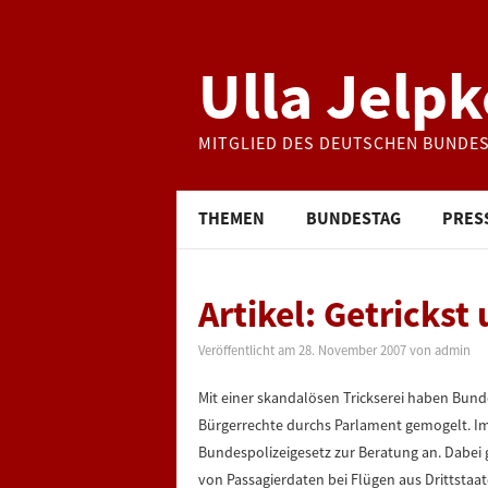
Ulla Jelpk
MITGLIED DES DEUTSCHEN BUNDE
THEMEN
BUNDESTAG
PRES
Artikel: Getricks
Veröffentlicht am
28. November 2007
von
admin
Mit einer skandalösen Trickserei haben Bunde
Bürgerrechte durchs Parlament gemogelt. I
Bundespolizeigesetz zur Beratung an. Dabei 
von Passagierdaten bei Flügen aus Drittstaat