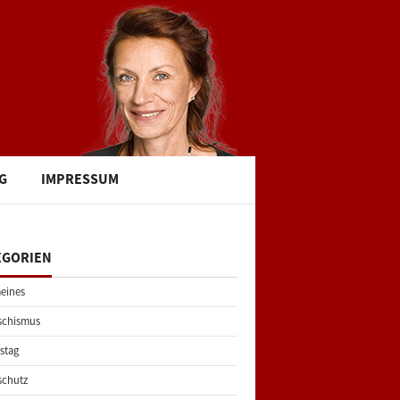
G
IMPRESSUM
EGORIEN
eines
schismus
stag
schutz