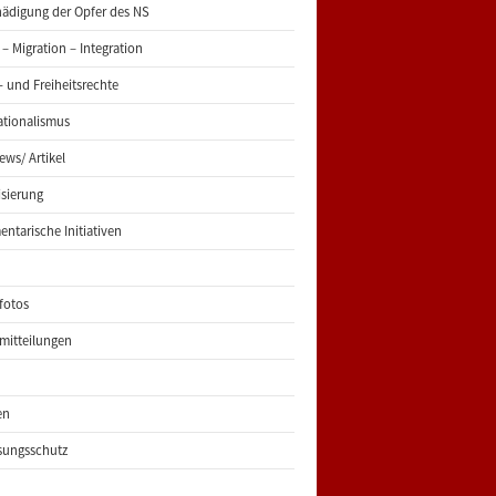
ädigung der Opfer des NS
 – Migration – Integration
 und Freiheitsrechte
ationalismus
iews/ Artikel
risierung
entarische Initiativen
fotos
mitteilungen
en
sungsschutz