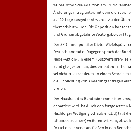
wurde, schob die Koalition am 14. November
Änderungsantrag unter, mit dem die Speiche
auf 30 Tage ausgedehnt wurde. Zu der Überr
thematisiert wurde. Die Opposition konzentrie
und Grünen abgelehnte Weitergabe der Flug
Der SPD-Innenpolitiker Dieter Wiefelspütz re
Deutschlandradio. Dagegen sprach der Bund
Nebel-Aktion«. In einem »Blitzverfahren« se
kündigte gestern an, dies erneut zum Them
sei nicht zu akzeptieren. In einem Schreiben 
die Einreichung von Änderungsanträgen einzu
prüfen.
Der Haushalt des Bundesinnenministeriums
debattiert wird, ist durch den fortgesetzte
Nachfolger Wolfgang Schäuble (CDU) läßt di
(»Bundestrojaner«) weiterentwickeln, obwoh
Drittel des Innenetats fließen in den Bereich 