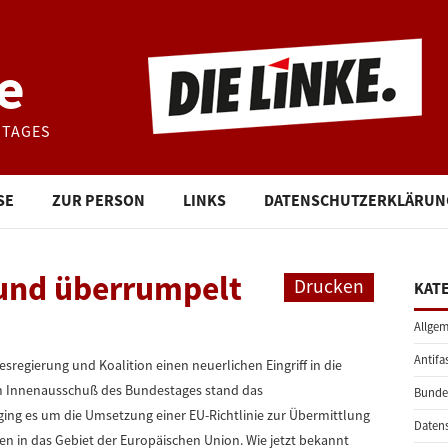
e
STAGES
SE
ZUR PERSON
LINKS
DATENSCHUTZERKLÄRUN
t und überrumpelt
Drucken
KAT
Allgem
Antifa
sregierung und Koalition einen neuerlichen Eingriff in die
m Innenausschuß des Bundestages stand das
Bunde
ging es um die Umsetzung einer EU-Richtlinie zur Übermittlung
Daten
en in das Gebiet der Europäischen Union. Wie jetzt bekannt