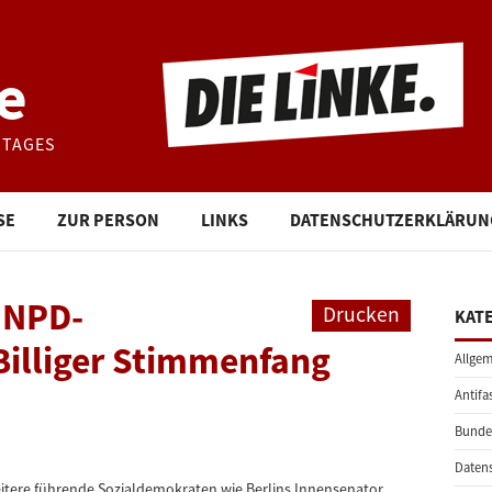
e
STAGES
SE
ZUR PERSON
LINKS
DATENSCHUTZERKLÄRUN
 NPD-
Drucken
KAT
Billiger Stimmenfang
Allgem
Antifa
Bunde
Daten
eitere führende Sozialdemokraten wie Berlins Innensenator