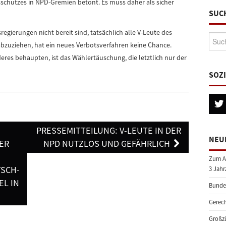
schutzes in NPD-Gremien betont. Es muss daher als sicher
SUC
gierungen nicht bereit sind, tatsächlich alle V-Leute des
Suche
zuziehen, hat ein neues Verbotsverfahren keine Chance.
es behaupten, ist das Wählertäuschung, die letztlich nur der
SOZ
PRESSEMITTEILUNG: V-LEUTE IN DER
NEU
HER
NPD NUTZLOS UND GEFÄHRLICH
Zum A
TSCH-
3 Jahr
EL IN
Bundes
Gerech
Großzü