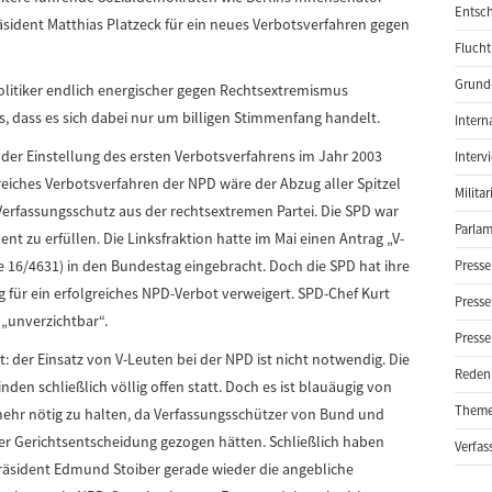
Entsch
sident Matthias Platzeck für ein neues Verbotsverfahren gegen
Flucht
Grund-
olitiker endlich energischer gegen Rechtsextremismus
s, dass es sich dabei nur um billigen Stimmenfang handelt.
Intern
der Einstellung des ersten Verbotsverfahrens im Jahr 2003
Interv
reiches Verbotsverfahren der NPD wäre der Abzug aller Spitzel
Milita
rfassungsschutz aus der rechtsextremen Partei. Die SPD war
Parlam
nt zu erfüllen. Die Linksfraktion hatte im Mai einen Antrag „V-
 16/4631) in den Bundestag eingebracht. Doch die SPD hat ihre
Presse
für ein erfolgreiches NPD-Verbot verweigert. SPD-Chef Kurt
Presse
 „unverzichtbar“.
Presse
t: der Einsatz von V-Leuten bei der NPD ist nicht notwendig. Die
Reden
nden schließlich völlig offen statt. Doch es ist blauäugig von
Them
mehr nötig zu halten, da Verfassungsschützer von Bund und
r Gerichtsentscheidung gezogen hätten. Schließlich haben
Verfas
präsident Edmund Stoiber gerade wieder die angebliche