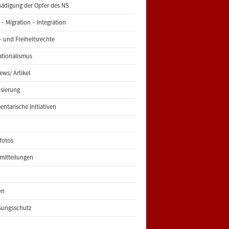
ädigung der Opfer des NS
 – Migration – Integration
 und Freiheitsrechte
ationalismus
iews/ Artikel
risierung
entarische Initiativen
fotos
mitteilungen
en
sungsschutz