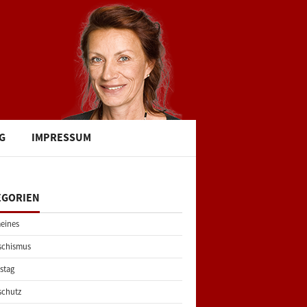
G
IMPRESSUM
EGORIEN
eines
schismus
stag
schutz