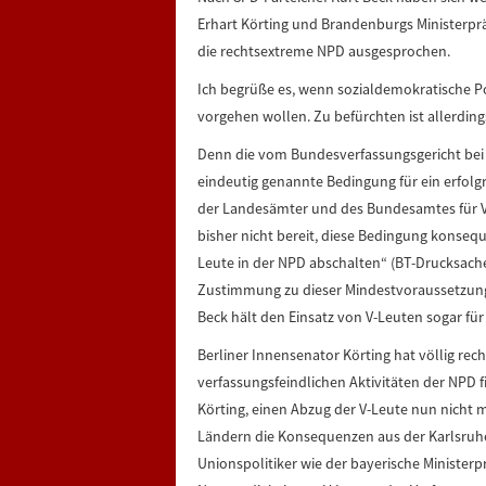
Erhart Körting und Brandenburgs Ministerprä
die rechtsextreme NPD ausgesprochen.
Ich begrüße es, wenn sozialdemokratische P
vorgehen wollen. Zu befürchten ist allerding
Denn die vom Bundesverfassungsgericht bei 
eindeutig genannte Bedingung für ein erfolg
der Landesämter und des Bundesamtes für Ve
bisher nicht bereit, diese Bedingung konseque
Leute in der NPD abschalten“ (BT-Drucksache
Zustimmung zu dieser Mindestvoraussetzung 
Beck hält den Einsatz von V-Leuten sogar für
Berliner Innensenator Körting hat völlig rech
verfassungsfeindlichen Aktivitäten der NPD fi
Körting, einen Abzug der V-Leute nun nicht 
Ländern die Konsequenzen aus der Karlsruhe
Unionspolitiker wie der bayerische Minister