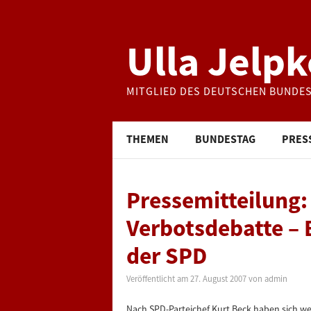
Ulla Jelpk
MITGLIED DES DEUTSCHEN BUNDE
THEMEN
BUNDESTAG
PRES
Pressemitteilung:
Verbotsdebatte – 
der SPD
Veröffentlicht am
27. August 2007
von
admin
Nach SPD-Parteichef Kurt Beck haben sich w