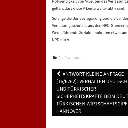
Notwendigkeit von V-Leuten des Verfassungs
gelten, dass diese V-Leute weiter aktiv sind.
Solange die Bundesregierung und die Landesre
Verfassungsschutzes aus den NPD-Gremien ab
Wenn führende Sozialdemokraten etwas ander
NPD nützt.
Antifaschismus
Post
ANTWORT KLEINE ANFRAGE
navigation
(16/6262): VERHALTEN DEUTSC
UND TÜRKISCHER
SICHERHEITSKRÄFTE BEIM DEU
TÜRKISCHEN WIRTSCHAFTSGIPF
HANNOVER