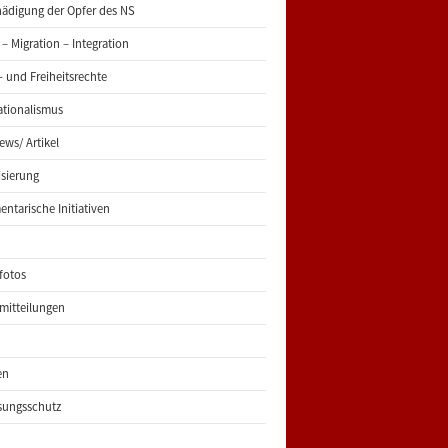
ädigung der Opfer des NS
 – Migration – Integration
 und Freiheitsrechte
ationalismus
iews/ Artikel
risierung
entarische Initiativen
fotos
mitteilungen
en
sungsschutz