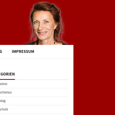
G
IMPRESSUM
EGORIEN
eines
schismus
stag
schutz