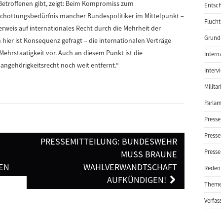
Betroffenen gibt, zeigt: Beim Kompromiss zum
Entsch
schottungsbedürfnis mancher Bundespolitiker im Mittelpunkt –
Flucht
erweis auf internationales Recht durch die Mehrheit der
Grund-
 hier ist Konsequenz gefragt – die internationalen Verträge
Mehrstaatigkeit vor. Auch an diesem Punkt ist die
Intern
ngehörigkeitsrecht noch weit entfernt.“
Interv
Milita
Parlam
Presse
Presse
PRESSEMITTEILUNG: BUNDESWEHR
Presse
MUSS BRAUNE
EN
WAHLVERWANDTSCHAFT
Reden
AUFKÜNDIGEN!
Them
Verfas