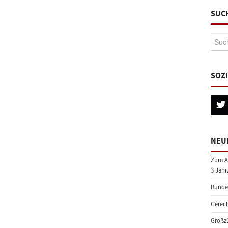
SUC
Suche
SOZ
NEU
Zum A
3 Jahr
Bundes
Gerech
Großzü