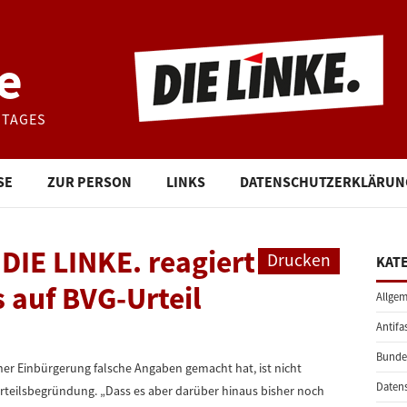
e
STAGES
SE
ZUR PERSON
LINKS
DATENSCHUTZERKLÄRUN
 DIE LINKE. reagiert
Drucken
KAT
 auf BVG-Urteil
Allgem
Antifa
Bunde
iner Einbürgerung falsche Angaben gemacht hat, ist nicht
Daten
rteilsbegründung. „Dass es aber darüber hinaus bisher noch