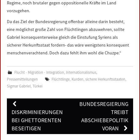
Regime, noch brutaler gegen oppositionelle Kräfte im Land
vorzugehen.
Da das Ziel der Bundesregierung offenbar alleine darin besteht,
eine möglichst große Zahl von Flüchtlingen abzuwehren, sollte
Gabriel konsequenterweise gleich die Einstufung Syriens als
sicherer Herkunftsstaat fordern- das wäre wenigstens konsequent
menschenverachtend. Doch dazu fehlt ihm wohl die Chuzpe.“
Flucht - Migration - Integration
,
Internationalismus
,
Pressemitteilungen
Flüchtlinge
,
Kurden
,
sichere Herkunftsstaaten
,
Sigmar Gabriel
,
Türkei
Post
BUNDESREGIERUNG
navigation
DISKRIMINIERUNGEN
TREIBT
BEI GHETTORENTEN
ABSCHIEBEPOLITIK
BESEITIGEN
VORAN