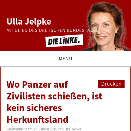
Ulla Jelpke
MITGLIED DES DEUTSCHEN BUNDESTAGES
MENU
THEMEN
Wo Panzer auf
Drucken
BUNDESTAG
Zivilisten schießen, ist
kein sicheres
PRESSE
Herkunftsland
ZUR PERSON
Veröffentlicht am
27. Januar 2016
von
Ulla Jelpke