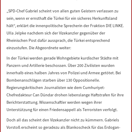
LINKS
„SPD-Chef Gabriel scheint von allen guten Geistern verlassen zu
sein, wenn er ernsthaft die Türkei für ein sicheres Herkunftsland
DATENSCHUTZERKLÄRUNG
hält“, erklärt die innenpolitische Sprecherin der Fraktion DIE LINKE.
Ulla Jelpke nachdem sich der Vizekanzler gegenüber der
IMPRESSUM
Rheinischen Post dafür aussprach, die Türkei entsprechend
einzustufen. Die Abgeordnete weiter:
In der Türkei werden gerade Wohngebiete kurdischer Städte mit
Panzern und Artillerie beschossen. Über 200 Zivilisten wurden
innerhalb eines halben Jahres von Polizei und Armee getötet. Bei
Bombenanschlägen starben über 130 Oppositionelle.
Regierungskritischen Journalisten wie dem Cumhuriyet-
Chefredakteur Can Dündar drohen lebenslange Haftstrafen für ihre
Berichterstattung. Wissenschaftler werden wegen ihrer
Unterstützung für einen Friedensappell als Terroristen verfolgt.
Doch all das scheint den Vizekanzler nicht zu kümmern. Gabriels
Vorstoß erscheint so geradezu als Blankoscheck für das Erdogan-