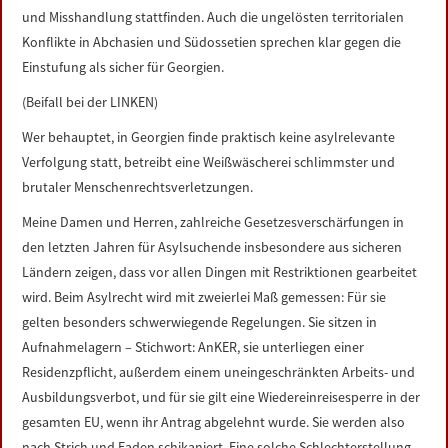
und Misshandlung stattfinden. Auch die ungelösten territorialen
Konflikte in Abchasien und Südossetien sprechen klar gegen die
Einstufung als sicher für Georgien.
(Beifall bei der LINKEN)
Wer behauptet, in Georgien finde praktisch keine asylrelevante
Verfolgung statt, betreibt eine Weißwäscherei schlimmster und
brutaler Menschenrechtsverletzungen.
Meine Damen und Herren, zahlreiche Gesetzesverschärfungen in
den letzten Jahren für Asylsuchende insbesondere aus sicheren
Ländern zeigen, dass vor allen Dingen mit Restriktionen gearbeitet
wird. Beim Asylrecht wird mit zweierlei Maß gemessen: Für sie
gelten besonders schwerwiegende Regelungen. Sie sitzen in
Aufnahmelagern – Stichwort: AnKER, sie unterliegen einer
Residenzpflicht, außerdem einem uneingeschränkten Arbeits- und
Ausbildungsverbot, und für sie gilt eine Wiedereinreisesperre in der
gesamten EU, wenn ihr Antrag abgelehnt wurde. Sie werden also
nach Strich und Faden schikaniert. Eine solche Schlechterstellung