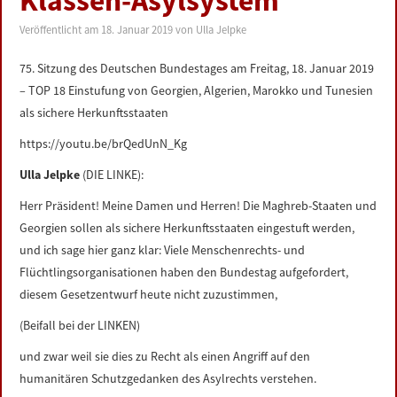
Klassen-Asylsystem
LINKS
Veröffentlicht am
18. Januar 2019
von
Ulla Jelpke
DATENSCHUTZERKLÄRUNG
75. Sitzung des Deutschen Bundestages am Freitag, 18. Januar 2019
– TOP 18 Einstufung von Georgien, Algerien, Marokko und Tunesien
IMPRESSUM
als sichere Herkunftsstaaten
https://youtu.be/brQedUnN_Kg
Ulla Jelpke
(DIE LINKE):
Herr Präsident! Meine Damen und Herren! Die Maghreb-Staaten und
Georgien sollen als sichere Herkunftsstaaten eingestuft werden,
und ich sage hier ganz klar: Viele Menschenrechts- und
Flüchtlingsorganisationen haben den Bundestag aufgefordert,
diesem Gesetzentwurf heute nicht zuzustimmen,
(Beifall bei der LINKEN)
und zwar weil sie dies zu Recht als einen Angriff auf den
humanitären Schutzgedanken des Asylrechts verstehen.