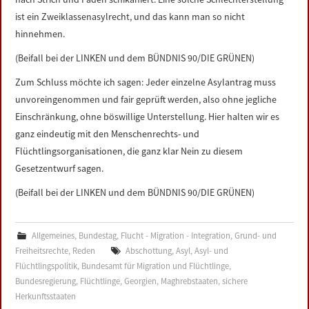
ist ein Zweiklassenasylrecht, und das kann man so nicht
hinnehmen.
(Beifall bei der LINKEN und dem BÜNDNIS 90/DIE GRÜNEN)
Zum Schluss möchte ich sagen: Jeder einzelne Asylantrag muss
unvoreingenommen und fair geprüft werden, also ohne jegliche
Einschränkung, ohne böswillige Unterstellung. Hier halten wir es
ganz eindeutig mit den Menschenrechts- und
Flüchtlingsorganisationen, die ganz klar Nein zu diesem
Gesetzentwurf sagen.
(Beifall bei der LINKEN und dem BÜNDNIS 90/DIE GRÜNEN)
Allgemeines
,
Bundestag
,
Flucht - Migration - Integration
,
Grund- und
Freiheitsrechte
,
Reden
Abschottung
,
Asyl
,
Asyl- und
Flüchtlingspolitik
,
Bundesamt für Migration und Flüchtlinge
,
Bundesregierung
,
Flüchtlinge
,
Georgien
,
Maghrebstaaten
,
sichere
Herkunftsstaaten