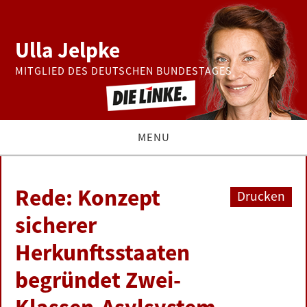
Ulla Jelpke
MITGLIED DES DEUTSCHEN BUNDESTAGES
MENU
THEMEN
Rede: Konzept
Drucken
BUNDESTAG
sicherer
Herkunftsstaaten
PRESSE
begründet Zwei-
ZUR PERSON