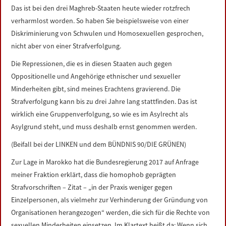
Das ist bei den drei Maghreb-Staaten heute wieder rotzfrech
verharmlost worden. So haben Sie beispielsweise von einer
Diskriminierung von Schwulen und Homosexuellen gesprochen,
nicht aber von einer Strafverfolgung.
Die Repressionen, die es in diesen Staaten auch gegen
Oppositionelle und Angehörige ethnischer und sexueller
Minderheiten gibt, sind meines Erachtens gravierend. Die
Strafverfolgung kann bis zu drei Jahre lang stattfinden. Das ist
wirklich eine Gruppenverfolgung, so wie es im Asylrecht als
Asylgrund steht, und muss deshalb ernst genommen werden.
(Beifall bei der LINKEN und dem BÜNDNIS 90/DIE GRÜNEN)
Zur Lage in Marokko hat die Bundesregierung 2017 auf Anfrage
meiner Fraktion erklärt, dass die homophob geprägten
Strafvorschriften – Zitat – „in der Praxis weniger gegen
Einzelpersonen, als vielmehr zur Verhinderung der Gründung von
Organisationen herangezogen“ werden, die sich für die Rechte von
sexuellen Minderheiten einsetzen. Im Klartext heißt da: Wenn sich