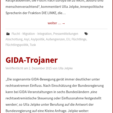
Ratspräsidenten, die Flucht nach Europa sei zu leicht, absurd und
menschenverachtend“, kommentiert Ulla Jelpke, innenpolitische
Sprecherin der Fraktion DIE LINKE, die…
weiter …
→
Flucht - Migration - Integration
,
Pressemitteilungen
Abschottung
,
Asyl
,
Asylpolitik
,
Außengrenzen
,
EU
,
Flüchtlinge
,
Flüchtlingspolitik
,
Tusk
GIDA-Trojaner
Veröffentlicht am
2. Dezember 2015
von
Ulla Jelpke
„Die sogenannte GIDA-Bewegung gerät immer deutlicher unter
rechtsextremen Einfluss. Nach Einschätzung der Bundesregierung
kann bei GIDA-Veranstaltungen in sechs Bundesländern ‚eine
rechtsextremistische Steuerung oder Einflussnahme festgestellt
werden‘, so Ulla Jelpke unter Berufung auf die Antwort der
Bundesregierung auf eine Kleine Anfrage. Jelpke weiter: