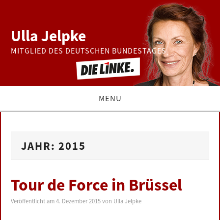
Ulla Jelpke
MITGLIED DES DEUTSCHEN BUNDESTAGES
MENU
THEMEN
JAHR:
2015
BUNDESTAG
PRESSE
Tour de Force in Brüssel
ZUR PERSON
Veröffentlicht am
4. Dezember 2015
von
Ulla Jelpke