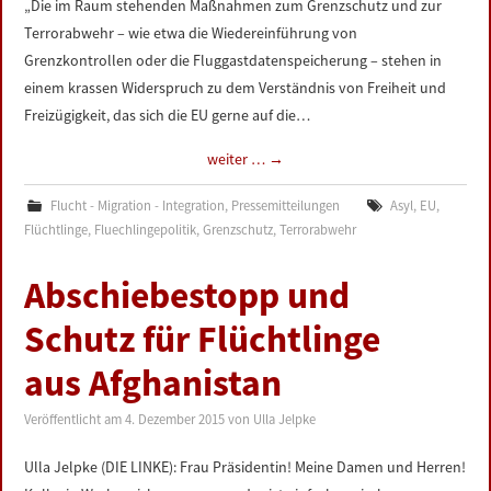
„Die im Raum stehenden Maßnahmen zum Grenzschutz und zur
LINKS
Terrorabwehr – wie etwa die Wiedereinführung von
Grenzkontrollen oder die Fluggastdatenspeicherung – stehen in
DATENSCHUTZERKLÄRUNG
einem krassen Widerspruch zu dem Verständnis von Freiheit und
Freizügigkeit, das sich die EU gerne auf die…
IMPRESSUM
weiter …
→
Flucht - Migration - Integration
,
Pressemitteilungen
Asyl
,
EU
,
Flüchtlinge
,
Fluechlingepolitik
,
Grenzschutz
,
Terrorabwehr
Abschiebestopp und
Schutz für Flüchtlinge
aus Afghanistan
Veröffentlicht am
4. Dezember 2015
von
Ulla Jelpke
Ulla Jelpke (DIE LINKE): Frau Präsidentin! Meine Damen und Herren!