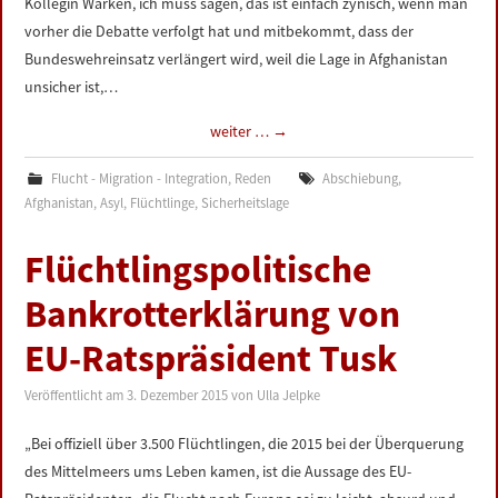
Kollegin Warken, ich muss sagen, das ist einfach zynisch, wenn man
vorher die Debatte verfolgt hat und mitbekommt, dass der
Bundeswehreinsatz verlängert wird, weil die Lage in Afghanistan
unsicher ist,…
weiter …
→
Flucht - Migration - Integration
,
Reden
Abschiebung
,
Afghanistan
,
Asyl
,
Flüchtlinge
,
Sicherheitslage
Flüchtlingspolitische
Bankrotterklärung von
EU-Ratspräsident Tusk
Veröffentlicht am
3. Dezember 2015
von
Ulla Jelpke
„Bei offiziell über 3.500 Flüchtlingen, die 2015 bei der Überquerung
des Mittelmeers ums Leben kamen, ist die Aussage des EU-