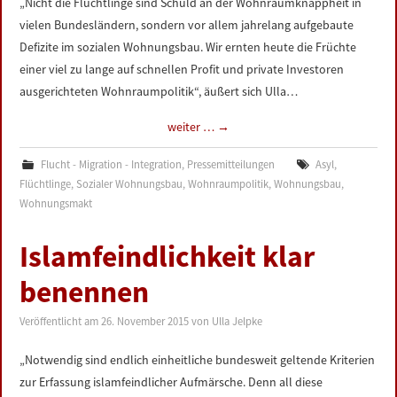
„Nicht die Flüchtlinge sind Schuld an der Wohnraumknappheit in
vielen Bundesländern, sondern vor allem jahrelang aufgebaute
Defizite im sozialen Wohnungsbau. Wir ernten heute die Früchte
einer viel zu lange auf schnellen Profit und private Investoren
ausgerichteten Wohnraumpolitik“, äußert sich Ulla…
weiter …
→
Flucht - Migration - Integration
,
Pressemitteilungen
Asyl
,
Flüchtlinge
,
Sozialer Wohnungsbau
,
Wohnraumpolitik
,
Wohnungsbau
,
Wohnungsmakt
Islamfeindlichkeit klar
benennen
Veröffentlicht am
26. November 2015
von
Ulla Jelpke
„Notwendig sind endlich einheitliche bundesweit geltende Kriterien
zur Erfassung islamfeindlicher Aufmärsche. Denn all diese