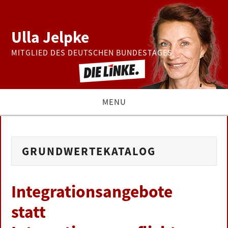
Ulla Jelpke
MITGLIED DES DEUTSCHEN BUNDESTAGES
MENU
THEMEN
GRUNDWERTEKATALOG
BUNDESTAG
PRESSE
Integrationsangebote
statt
ZUR PERSON