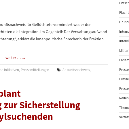
Entsch
Flucht
Grund-
kunftsnachweis für Geflüchtete vermindert weder den
chteten die Integration. Im Gegenteil: Der Verwaltungsaufwand
Intern
ichterung“, erklärt die innenpolitische Sprecherin der Fraktion
Interv
Milita
weiter …
→
Parlam
Presse
e Initiativen
,
Pressemitteilungen
Ankunftsnachweis
,
Presse
Presse
plant
Reden
zur Sicherstellung
Them
sylsuchenden
Verfas