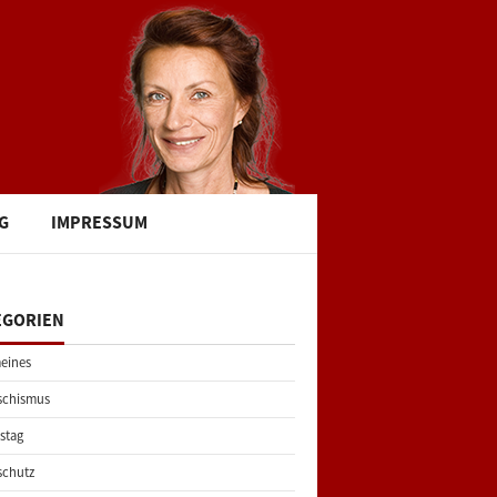
G
IMPRESSUM
EGORIEN
eines
schismus
stag
schutz