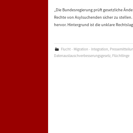
„Die Bundesregierung prüft gesetzliche Änd
Rechte von Asylsuchenden sicher zu stellen. 
hervor. Hintergrund ist die unklare Rechtsl
Flucht - Migration - Integration
,
Pressemitteilu
Datenaustauschverbesserungsgesetz
,
Flüchtlinge