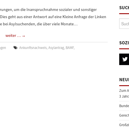
SUC
erungen, um die Inanspruchnahme sozialer und sonstiger
Dies geht aus einer Antwort auf eine Kleine Anfrage der Linken
Suche
age bei Asylsuchenden, die über viele Monate…
weiter …
→
SOZ
ngen
Ankunftsnachweis
,
Asylantrag
,
BAMF
,
NEU
Zum A
3 Jahr
Bundes
Gerech
Großzü