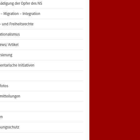
ädigung der Opfer des NS
 – Migration – Integration
 und Freiheitsrechte
ationalismus
iews/ Artikel
risierung
entarische Initiativen
fotos
mitteilungen
en
sungsschutz