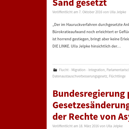
Sand gesetzt
Veröffentlicht am
7. Oktober 2016
von
Ulla Jelpke
„Der im Hauruckverfahren durchgesetzte An
Bürokratieaufwand noch erleichtert er Geflü
ist horrend gestiegen, bringt aber keine Erle
DIE LINKE. Ulla Jelpke hinsichtlich der…
Flucht - Migration - Integration
,
Parlamentarisch
Datenaustauschverbesserungsgesetz
,
Flüchtlinge
Bundesregierung 
Gesetzesänderung 
der Rechte von A
Veröffentlicht am
18. März 2016
von
Ulla Jelpke