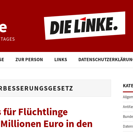
e
STAGES
SE
ZUR PERSON
LINKS
DATENSCHUTZERKLÄRUN
KAT
RBESSERUNGSGESETZ
Allgem
Antifa
für Flüchtlinge
Bunde
 Millionen Euro in den
Daten