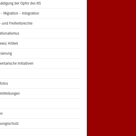
ädigung der Opfer des NS
 – Migration – Integration
 und Freiheitsrechte
ationalismus
iews/ Artikel
risierung
entarische Initiativen
fotos
mitteilungen
en
sungsschutz