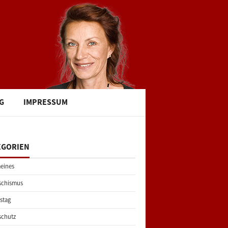
G
IMPRESSUM
EGORIEN
eines
schismus
stag
schutz