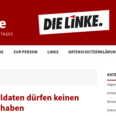
e
STAGES
SE
ZUR PERSON
LINKS
DATENSCHUTZERKLÄRUN
KAT
Allgem
Antifa
ldaten dürfen keinen
Bunde
 haben
Daten