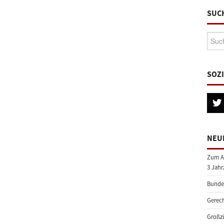
SUC
Suche
SOZ
NEU
Zum A
3 Jahr
Bundes
Gerech
Großzü