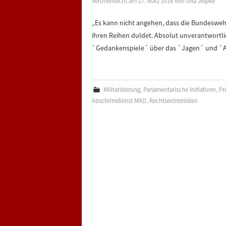
Veröffentlicht am
17. März 2016
von
Ulla Jelpke
„Es kann nicht angehen, dass die Bundesweh
ihren Reihen duldet. Absolut unverantwortli
`Gedankenspiele´ über das `Jagen´ und `Ab
Militarisierung
,
Parlamentarische Initiativen
,
Pr
Abschirmdienst MAD
,
Rechtsextremisten