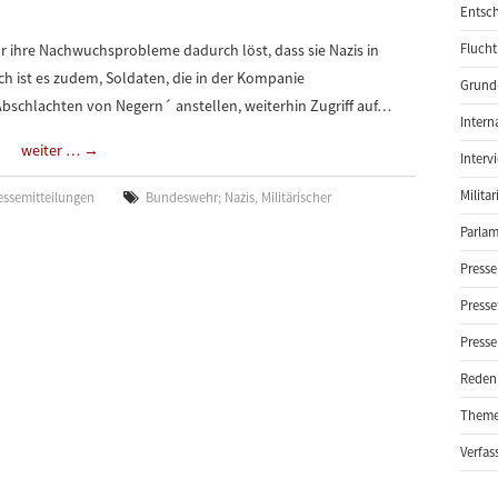
Entsch
r ihre Nachwuchsprobleme dadurch löst, dass sie Nazis in
Flucht
ch ist es zudem, Soldaten, die in der Kompanie
Grund-
schlachten von Negern´ anstellen, weiterhin Zugriff auf…
Intern
weiter …
→
Interv
Milita
essemitteilungen
Bundeswehr; Nazis
,
Militärischer
Parlam
Presse
Presse
Presse
Reden
Them
Verfas