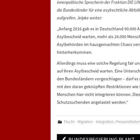
innenpolitische Sprecherin der Fraktion DIE L
die Bundesländer für eine asylrechtliche Altf
aufgreifen. Jelpke weiter:
„Anfang 2016 gab es in Deutschland 90.000 As
Asylbescheid warten, mehr als 24.000 Mensch
Asylbehörden im hausgemachten Chaos versi
hinterherkommen.
Allerdings muss eine solche Regelung fair un
auf ihren Asylbescheid warten. Eine Untersc
den Bundesländern vorgeschlagen – darf es ni
mit den daran geknüpften Restriktionen wie R
Menschen hier nicht integrieren können. Die
Schutzsuchenden angelastet werden.“
Flucht - Migration - Integration
,
Pressemitteilu
Post
BUNDESREGIERUNG PLANT