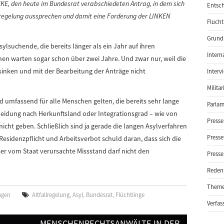
INKE, den heute im Bundesrat verabschiedeten Antrag, in dem sich
Entsch
allregelung aussprechen und damit eine Forderung der LINKEN
Flucht
Grund-
ylsuchende, die bereits länger als ein Jahr auf ihren
Intern
en warten sogar schon über zwei Jahre. Und zwar nur, weil die
nken und mit der Bearbeitung der Anträge nicht
Interv
Milita
d umfassend für alle Menschen gelten, die bereits sehr lange
Parlam
heidung nach Herkunftsland oder Integrationsgrad – wie von
Presse
cht geben. Schließlich sind ja gerade die langen Asylverfahren
Presse
esidenzpflicht und Arbeitsverbot schuld daran, dass sich die
ser vom Staat verursachte Missstand darf nicht den
Presse
Reden
Them
ngen
Altfallregelung
,
Asyl
,
Bundesrat
,
Flüchtlinge
Verfas
MENSCHENRECHTSANWÄLTE IN DER