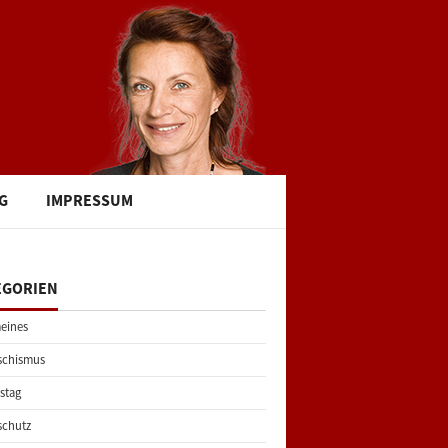
G
IMPRESSUM
EGORIEN
eines
schismus
stag
schutz