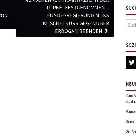
TÜRKEI FESTGENOMMEN –
SUC
VON
BUNDESREGIERUNG MUSS
Suche
KUSCHELKURS GEGENÜBER
ERDOGAN BEENDEN
SOZ
NEU
Zum A
3 Jahr
Bundes
Gerech
Großzü