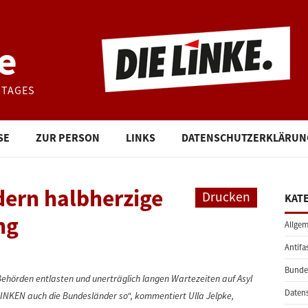
e
STAGES
SE
ZUR PERSON
LINKS
DATENSCHUTZERKLÄRUN
dern halbherzige
Drucken
KAT
ng
Allgem
Antifa
Bunde
 Behörden entlasten und unerträglich langen Wartezeiten auf Asyl
Daten
LINKEN auch die Bundesländer so“, kommentiert Ulla Jelpke,