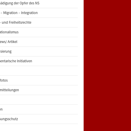
ädigung der Opfer des NS
 – Migration – Integration
 und Freiheitsrechte
ationalismus
iews/ Artikel
risierung
entarische Initiativen
fotos
mitteilungen
en
sungsschutz