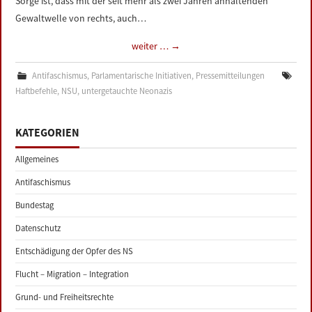
Sorge ist, dass mit der seit mehr als zwei Jahren anhaltenden
Gewaltwelle von rechts, auch…
weiter …
→
Antifaschismus
,
Parlamentarische Initiativen
,
Pressemitteilungen
Haftbefehle
,
NSU
,
untergetauchte Neonazis
KATEGORIEN
Allgemeines
Antifaschismus
Bundestag
Datenschutz
Entschädigung der Opfer des NS
Flucht – Migration – Integration
Grund- und Freiheitsrechte