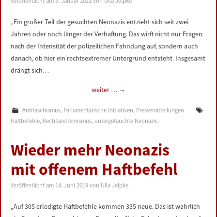
Veröffentlicht am
5. Januar 2021
von
Ulla Jelpke
LINKS
„Ein großer Teil der gesuchten Neonazis entzieht sich seit zwei
Jahren oder noch länger der Verhaftung. Das wirft nicht nur Fragen
DATENSCHUTZERKLÄRUNG
nach der Intensität der polizeilichen Fahndung auf, sondern auch
danach, ob hier ein rechtsextremer Untergrund entsteht. Insgesamt
IMPRESSUM
drängt sich…
weiter …
→
Antifaschismus
,
Parlamentarische Initiativen
,
Pressemitteilungen
Haftbefehle
,
Rechtsextremismus
,
untergetauchte Neonazis
Wieder mehr Neonazis
mit offenem Haftbefehl
Veröffentlicht am
14. Juni 2019
von
Ulla Jelpke
„Auf 305 erledigte Haftbefehle kommen 335 neue. Das ist wahrlich