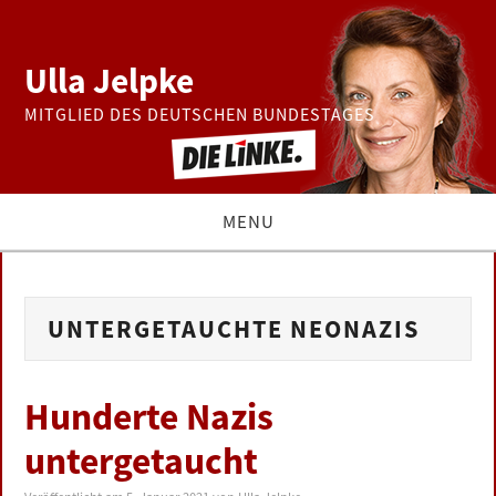
Ulla Jelpke
MITGLIED DES DEUTSCHEN BUNDESTAGES
MENU
THEMEN
UNTERGETAUCHTE NEONAZIS
BUNDESTAG
PRESSE
Hunderte Nazis
untergetaucht
ZUR PERSON